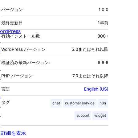
メ
バージョン
1.0.0
タ
最終更新日
1年
前
ordPress
有効インストール数
300+
と
は
WordPress バージョン
5.0またはそれ以降
ニ
検証済み最新バージョン:
6.8.6
ュ
PHP バージョン
7.0またはそれ以降
ー
ス
言語
English (US)
ホ
タグ
chat
customer service
n8n
ス
テ
support
widget
ィ
ン
詳細を表示