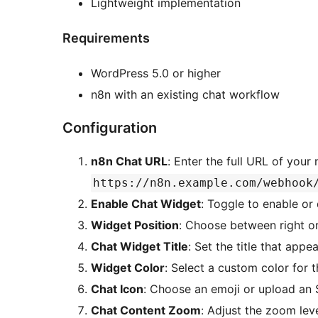
Lightweight implementation
Requirements
WordPress 5.0 or higher
n8n with an existing chat workflow
Configuration
n8n Chat URL
: Enter the full URL of you
https://n8n.example.com/webhook
Enable Chat Widget
: Toggle to enable or
Widget Position
: Choose between right or 
Chat Widget Title
: Set the title that appe
Widget Color
: Select a custom color for
Chat Icon
: Choose an emoji or upload an 
Chat Content Zoom
: Adjust the zoom lev