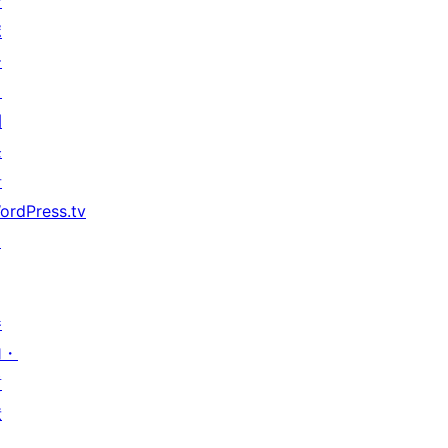
サ
ポ
ー
ト
開
発
者
ordPress.tv
↗
参
加・
貢
献
イ