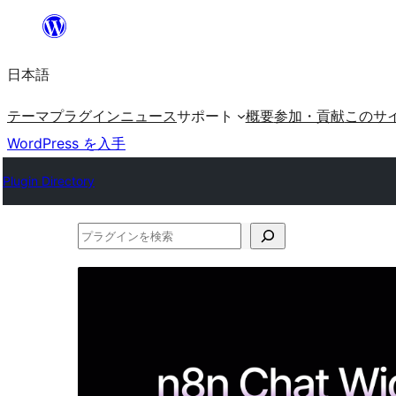
内
容
日本語
を
ス
テーマ
プラグイン
ニュース
サポート
概要
参加・貢献
このサ
キ
WordPress を入手
ッ
Plugin Directory
プ
プ
ラ
グ
イ
ン
を
検