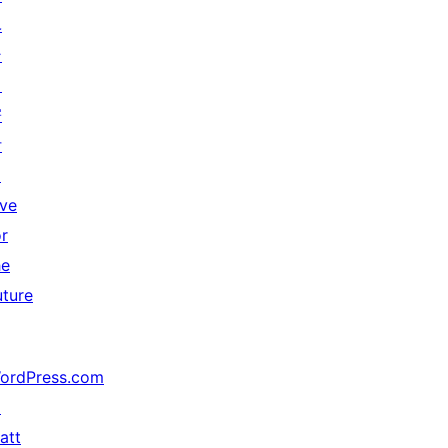
ベ
ン
ト
寄
付
↗
ive
or
he
uture
ordPress.com
↗
att