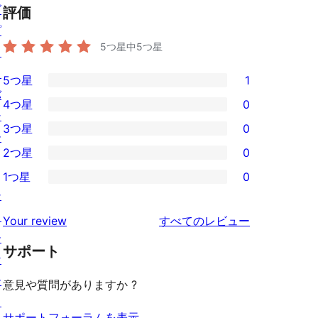
グ
評価
プ
5つ星中
5
つ星
ラ
イ
5つ星
1
1
バ
4つ星
0
5-
0
シ
3つ星
0
星
4-
ー
0
2つ星
0
レ
星
3-
0
ビ
1つ星
0
レ
星
2-
0
シ
ュ
ビ
レ
星
1-
ョ
ー
を
ュ
Your review
すべてのレビュー
ビ
レ
星
ー
見
ー
ュ
ビ
サポート
レ
ケ
る
ー
ュ
ビ
ー
意見や質問がありますか ?
ー
ュ
ス
ー
サポートフォーラムを表示