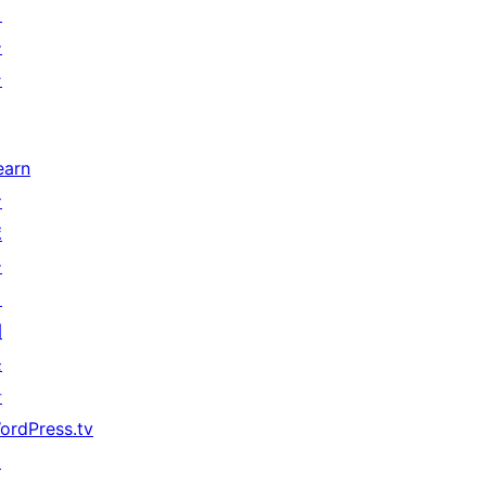
タ
ー
ン
earn
サ
ポ
ー
ト
開
発
者
ordPress.tv
↗