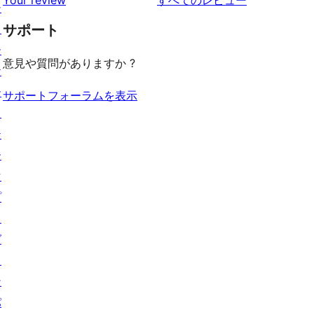
Your review
すべてのレビュー
ビ
レ
シ
星
見
ー
ュ
ビ
ョ
サポート
レ
る
ー
ュ
ー
ビ
意見や質問がありますか ?
ー
ケ
ュ
ー
ー
サポートフォーラムを表示
ス
テ
ー
マ
プ
ラ
グ
イ
ン
パ