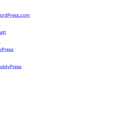
ordPress.com
↗
att
↗
bPress
↗
uddyPress
↗