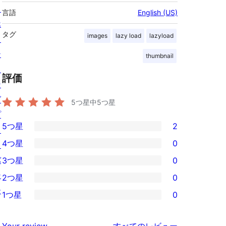
ス
言語
English (US)
ホ
タグ
images
lazy load
lazyload
ス
テ
thumbnail
ィ
評価
ン
グ
5つ星中
5
つ星
プ
5つ星
2
ラ
2
4つ星
0
イ
5-
0
バ
3つ星
0
星
4-
0
シ
2つ星
0
レ
星
3-
0
ー
ビ
1つ星
0
レ
星
2-
0
ュ
ビ
レ
星
1-
ー
を
ュ