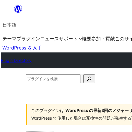
内
容
日本語
を
ス
テーマ
プラグイン
ニュース
サポート
概要
参加・貢献
このサ
キ
WordPress を入手
ッ
Plugin Directory
プ
プ
ラ
グ
イ
このプラグインは
WordPress の最新3回のメジ
ン
WordPress で使用した場合は互換性の問題が発生
を
検