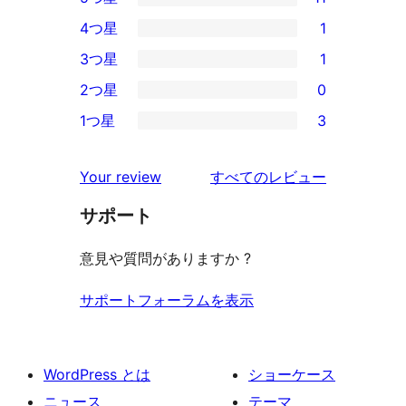
11
4つ星
1
5-
1
3つ星
1
星
4-
1
2つ星
0
レ
星
3-
0
ビ
1つ星
3
レ
星
2-
3
ュ
ビ
レ
星
1-
ー
を
ュ
Your review
すべてのレビュー
ビ
レ
星
見
ー
ュ
ビ
サポート
レ
る
ー
ュ
ビ
意見や質問がありますか ?
ー
ュ
ー
サポートフォーラムを表示
WordPress とは
ショーケース
ニュース
テーマ