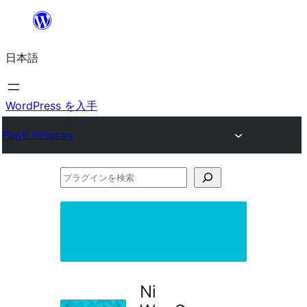
内
容
日本語
を
ス
キ
WordPress を入手
ッ
Plugin Directory
プ
プ
ラ
グ
イ
ン
を
Ni
検