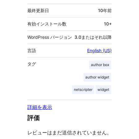
タ
最終更新日
10年
前
有効インストール数
10+
WordPress バージョン
3.0またはそれ以降
言語
English (US)
タグ
author box
author widget
netscripter
widget
詳細を表示
評価
レビューはまだ送信されていません。