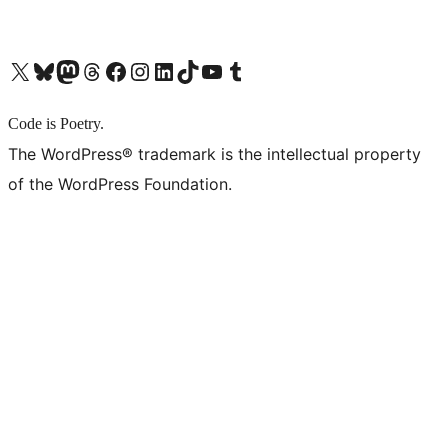
X (旧 Twitter) アカウントへ
Bluesky アカウントへ
Mastodon アカウントへ
Threads アカウントへ
Facebook ページへ
Instagram アカウントへ
LinkedIn アカウントへ
TikTok アカウントへ
YouTube チャンネルへ
Tumblr アカウントへ
Code is Poetry.
The WordPress® trademark is the intellectual property
of the WordPress Foundation.