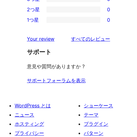
星
4-
0
2つ星
0
レ
星
3-
0
ビ
1つ星
0
レ
星
2-
0
ュ
ビ
レ
星
1-
ー
を
ュ
Your review
すべてのレビュー
ビ
レ
星
見
ー
ュ
ビ
サポート
レ
る
ー
ュ
ビ
意見や質問がありますか ?
ー
ュ
ー
サポートフォーラムを表示
WordPress とは
ショーケース
ニュース
テーマ
ホスティング
プラグイン
プライバシー
パターン