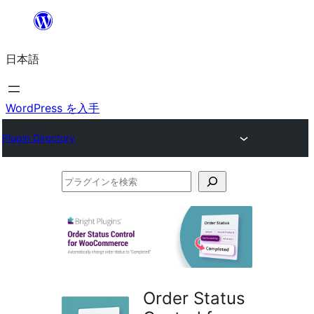
内
容
日本語
を
ス
キ
WordPress を入手
ッ
Plugin Directory
プ
プ
ラ
グ
イ
ン
を
Order Status
検