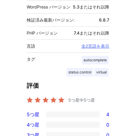
WordPress バージョン
5.3またはそれ以降
検証済み最新バージョン:
6.8.7
PHP バージョン
7.4またはそれ以降
言語
全2言語を表示
タグ
autocomplete
status control
virtual
評価
5つ星中
5
つ星
5つ星
4
4
4つ星
0
5-
0
3つ星
0