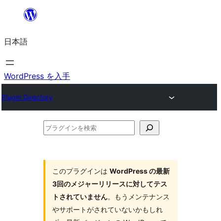
内
容
日本語
を
ス
キ
WordPress を入手
ッ
Plugin Directory
プ
プ
ラ
グ
イ
このプラグインは
WordPress の最新
3回のメジャーリリースに対してテス
ン
トされていません
。もうメンテナンス
を
やサポートがされていないかもしれ
検