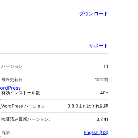
ダウンロード
サポート
メ
バージョン
1.1
タ
最終更新日
12年
前
ordPress
有効インストール数
40+
と
は
WordPress バージョン
3.8.0またはそれ以降
ニ
検証済み最新バージョン:
3.7.41
ュ
言語
English (US)
ー