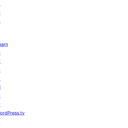
タ
ー
ン
earn
サ
ポ
ー
ト
開
発
者
ordPress.tv
↗