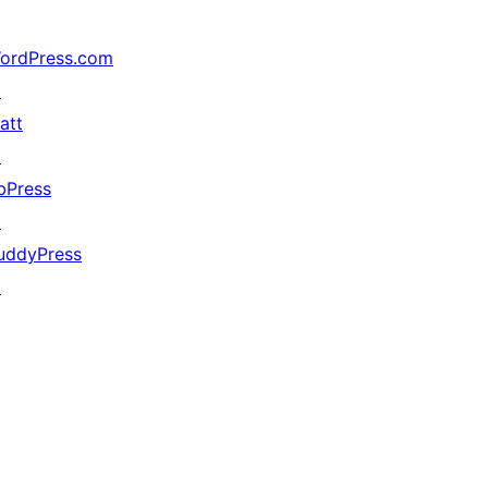
ordPress.com
↗
att
↗
bPress
↗
uddyPress
↗