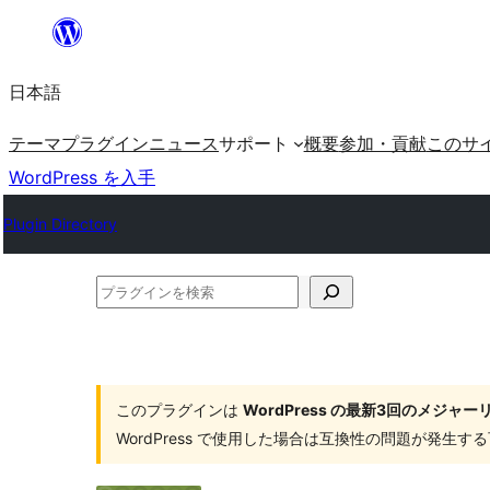
内
容
日本語
を
ス
テーマ
プラグイン
ニュース
サポート
概要
参加・貢献
このサ
キ
WordPress を入手
ッ
Plugin Directory
プ
プ
ラ
グ
イ
このプラグインは
WordPress の最新3回のメジ
ン
WordPress で使用した場合は互換性の問題が発生
を
検