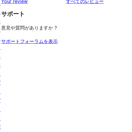
を
ュ
Your review
すべてのレビュー
ビ
シ
レ
星
見
ー
ュ
ョ
ビ
サポート
レ
る
ー
ー
ュ
ビ
意見や質問がありますか ?
ケ
ー
ュ
ー
ー
サポートフォーラムを表示
ス
テ
ー
マ
プ
ラ
グ
イ
ン
パ