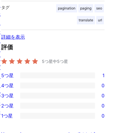
ス
タグ
pagination
paging
seo
ホ
translate
url
ス
テ
詳細を表示
ィ
評価
ン
グ
5つ星中
5
つ星
プ
5つ星
1
ラ
1
イ
4つ星
0
5-
0
バ
3つ星
0
星
4-
0
シ
2つ星
0
レ
星
3-
0
ー
ビ
1つ星
0
レ
星
2-
0
ュ
ビ
レ
星
1-
ー