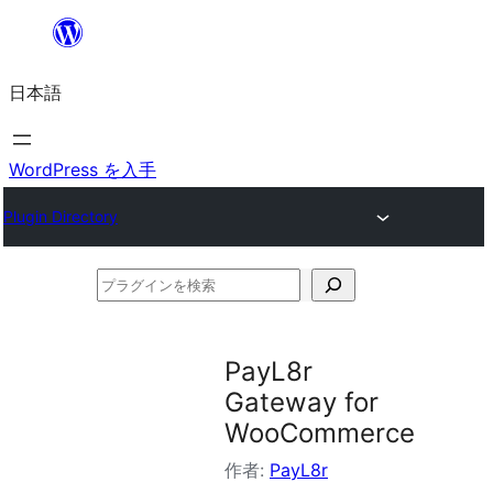
内
容
日本語
を
ス
キ
WordPress を入手
ッ
Plugin Directory
プ
プ
ラ
グ
PayL8r
イ
Gateway for
ン
WooCommerce
を
作者:
PayL8r
検