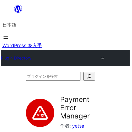
内
容
日本語
を
ス
キ
WordPress を入手
ッ
Plugin Directory
プ
プ
ラ
グ
Payment
イ
Error
ン
Manager
を
作者:
yetsa
検