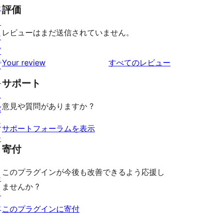
テ
評価
ィ
レビューはまだ送信されていません。
ン
グ
を
Your review
すべてのレビュー
プ
見
ラ
サポート
る
イ
意見や質問がありますか ?
バ
シ
サポートフォーラムを表示
ー
寄付
このプラグインが今後も改善できるよう応援し
シ
ませんか ?
ョ
ー
このプラグインに寄付