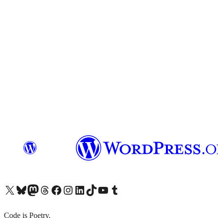
X (旧 Twitter) アカウントへ
Bluesky アカウントへ
Mastodon アカウントへ
Threads アカウントへ
Facebook ページへ
Instagram アカウントへ
LinkedIn アカウントへ
TikTok アカウントへ
YouTube チャンネルへ
Tumblr アカウントへ
Code is Poetry.