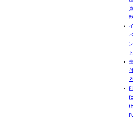
F
f
t
F