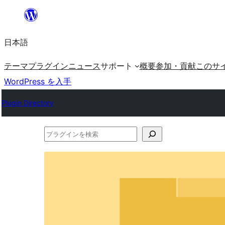
内
容
日本語
を
ス
テーマ
プラグイン
ニュース
サポート
概要
参加・貢献
このサ
キ
WordPress を入手
ッ
Plugin Directory
プ
プ
ラ
グ
イ
ン
を
検