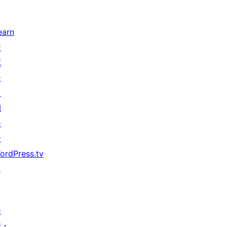
earn
サ
ポ
ー
ト
開
発
者
ordPress.tv
↗
参
加・