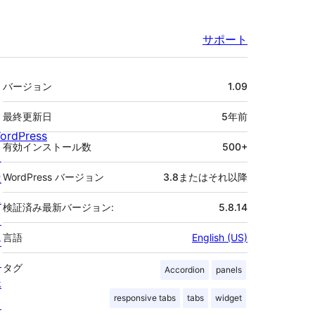
サポート
メ
バージョン
1.09
タ
最終更新日
5年
前
ordPress
有効インストール数
500+
と
は
WordPress バージョン
3.8またはそれ以降
ニ
検証済み最新バージョン:
5.8.14
ュ
言語
English (US)
ー
ス
タグ
Accordion
panels
ホ
responsive tabs
tabs
widget
ス