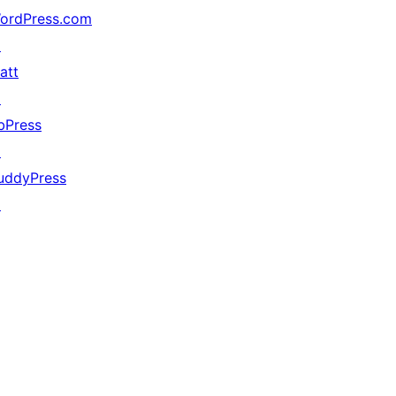
ordPress.com
↗
att
↗
bPress
↗
uddyPress
↗