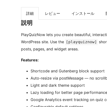
索
詳細
レビュー
インストール
説明
PlayQuizNow lets you create beautiful, intera
WordPress site. Use the
shor
[playquiznow]
posts, pages, and widget areas.
Features:
Shortcode and Gutenberg block support
Auto-resize via postMessage — no scroll
Light and dark theme support
Lazy loading for better page performanc
Google Analytics event tracking on quiz 
Configurable default settings