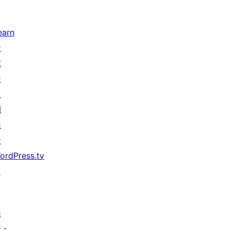
earn
サ
ポ
ー
ト
開
発
者
ordPress.tv
↗
参
加・