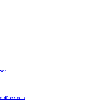
貢
献
イ
ベ
ン
ト
寄
付
↗
wag
↗
ordPress.com
↗