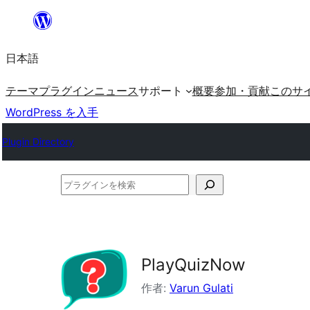
内
容
日本語
を
ス
テーマ
プラグイン
ニュース
サポート
概要
参加・貢献
このサ
キ
WordPress を入手
ッ
Plugin Directory
プ
プ
ラ
グ
イ
PlayQuizNow
ン
を
作者:
Varun Gulati
検