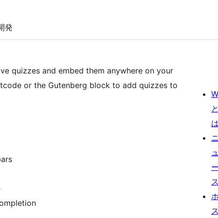
開発
ctive quizzes and embed them anywhere on your
tcode or the Gutenberg block to add quizzes to
W
bars
e
completion