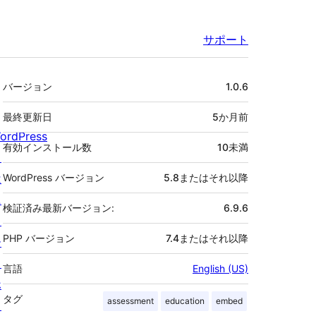
サポート
メ
バージョン
1.0.6
タ
最終更新日
5か月
前
ordPress
有効インストール数
10未満
と
は
WordPress バージョン
5.8またはそれ以降
ニ
検証済み最新バージョン:
6.9.6
ュ
PHP バージョン
7.4またはそれ以降
ー
ス
言語
English (US)
ホ
タグ
assessment
education
embed
ス