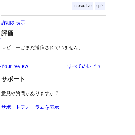
テ
interactive
quiz
ィ
ン
詳細を表示
グ
評価
プ
レビューはまだ送信されていません。
ラ
イ
を
Your review
すべてのレビュー
バ
見
シ
サポート
る
ー
意見や質問がありますか ?
サポートフォーラムを表示
シ
ョ
ー