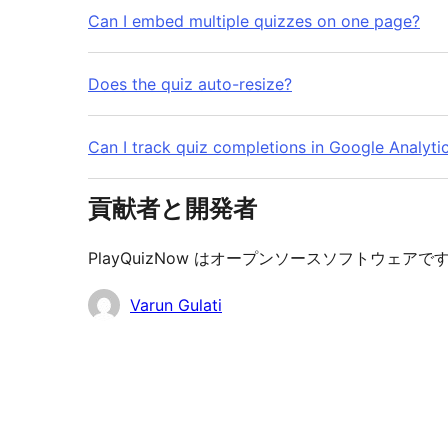
Can I embed multiple quizzes on one page?
Does the quiz auto-resize?
Can I track quiz completions in Google Analyti
貢献者と開発者
PlayQuizNow はオープンソースソフトウェ
貢
Varun Gulati
献
者