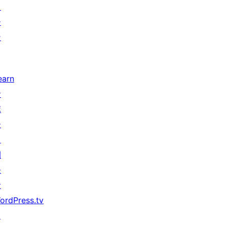
タ
ー
ン
earn
サ
ポ
ー
ト
開
発
者
ordPress.tv
↗