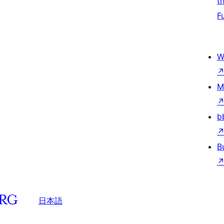
t
F
W
M
b
B
日本語