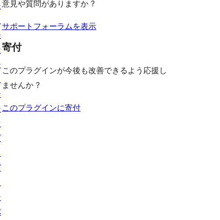
意見や質問がありますか ?
シ
ー
ュ
ョ
ー
サポートフォーラムを表示
ー
寄付
ケ
ー
このプラグインが今後も改善できるよう応援し
ス
ませんか ?
テ
このプラグインに寄付
ー
マ
プ
ラ
グ
イ
ン
パ