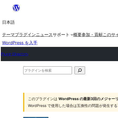
内
容
日本語
を
ス
テーマ
プラグイン
ニュース
サポート
概要
参加・貢献
このサ
キ
WordPress を入手
ッ
Plugin Directory
プ
プ
ラ
グ
イ
このプラグインは
WordPress の最新3回のメジ
ン
WordPress で使用した場合は互換性の問題が発生
を
検