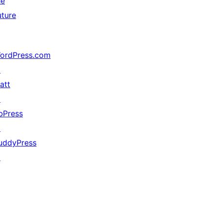
he
uture
ordPress.com
↗
att
↗
bPress
↗
uddyPress
↗