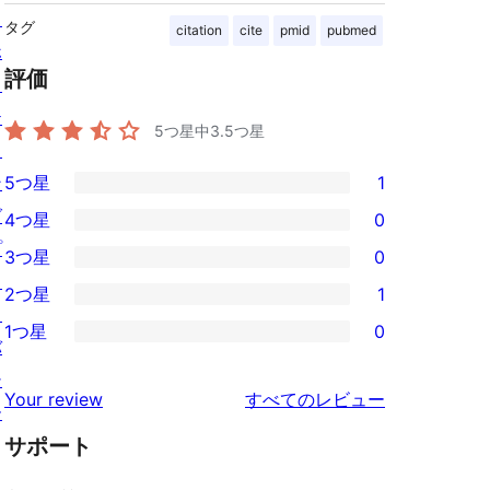
ス
タグ
citation
cite
pmid
pubmed
ホ
評価
ス
テ
5つ星中
3.5
つ星
ィ
ン
5つ星
1
1
グ
4つ星
0
5-
0
プ
3つ星
0
星
4-
0
ラ
2つ星
1
レ
星
3-
1
イ
ビ
1つ星
0
レ
星
2-
0
バ
ュ
ビ
レ
星
1-
シ
ー
を
ュ
Your review
すべてのレビュー
ビ
レ
星
ー
見
ー
ュ
ビ
サポート
レ
る
ー
ュ
ビ