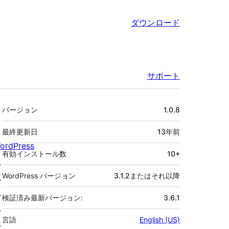
ダウンロード
サポート
メ
バージョン
1.0.8
タ
最終更新日
13年
前
ordPress
有効インストール数
10+
と
は
WordPress バージョン
3.1.2またはそれ以降
ニ
検証済み最新バージョン:
3.6.1
ュ
言語
English (US)
ー