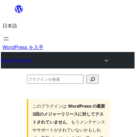
内
容
日本語
を
ス
キ
WordPress を入手
ッ
Plugin Directory
プ
プ
ラ
グ
イ
このプラグインは
WordPress の最新
3回のメジャーリリースに対してテス
ン
トされていません
。もうメンテナンス
を
やサポートがされていないかもしれ
検