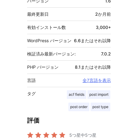
バージョン
1.6
タ
最終更新日
2か月
前
有効インストール数
3,000+
WordPress バージョン
6.6またはそれ以降
検証済み最新バージョン:
7.0.2
PHP バージョン
8.1またはそれ以降
言語
全7言語を表示
タグ
acf fields
post import
post order
post type
評価
5つ星中
5
つ星