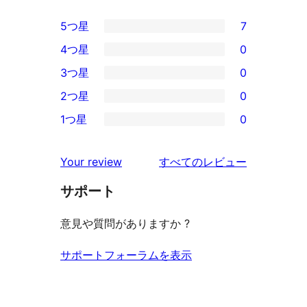
5つ星
7
7
4つ星
0
5-
0
3つ星
0
星
4-
0
2つ星
0
レ
星
3-
0
ビ
1つ星
0
レ
星
2-
0
ュ
ビ
レ
星
1-
ー
を
ュ
Your review
すべてのレビュー
ビ
レ
星
見
ー
ュ
ビ
サポート
レ
る
ー
ュ
ビ
意見や質問がありますか ?
ー
ュ
ー
サポートフォーラムを表示