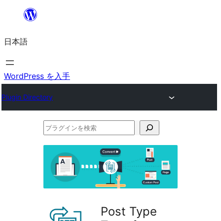
内
容
日本語
を
ス
キ
WordPress を入手
ッ
Plugin Directory
プ
プ
ラ
グ
イ
ン
を
Post Type
検