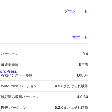
ダウンロード
サポート
メ
バージョン
1.0.4
タ
最終更新日
8年
前
ordPress
有効インストール数
1,000+
と
は
WordPress バージョン
4.5.0またはそれ以降
ニ
検証済み最新バージョン:
4.9.30
ュ
PHP バージョン
5.2.0またはそれ以降
ー