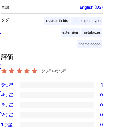
ス
言語
English (US)
ホ
タグ
custom fields
custom post type
ス
テ
extension
metaboxes
ィ
theme addon
ン
評価
グ
プ
5つ星中
5
つ星
ラ
イ
5つ星
1
1
バ
4つ星
0
5-
0
シ
3つ星
0
星
4-
0
ー
2つ星
0
レ
星
3-
0
ビ
1つ星
0
レ
星
2-
0