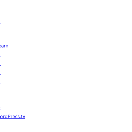
タ
ー
ン
earn
サ
ポ
ー
ト
開
発
者
ordPress.tv
↗