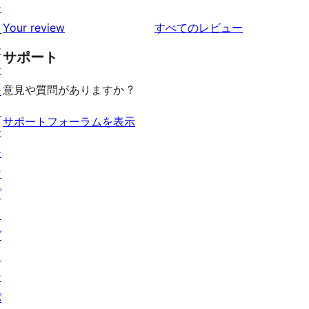
ュ
ビ
シ
レ
星
1-
ー
を
ュ
Your review
すべてのレビュー
ョ
ビ
レ
星
見
ー
ー
ュ
ビ
サポート
レ
る
ケ
ー
ュ
ビ
意見や質問がありますか ?
ー
ー
ュ
ス
ー
サポートフォーラムを表示
テ
ー
マ
プ
ラ
グ
イ
ン
パ