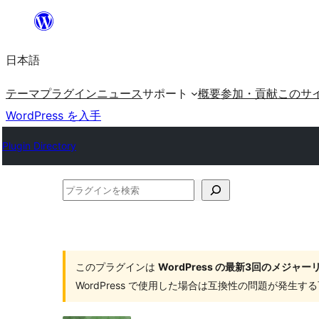
内
容
日本語
を
ス
テーマ
プラグイン
ニュース
サポート
概要
参加・貢献
このサ
キ
WordPress を入手
ッ
Plugin Directory
プ
プ
ラ
グ
イ
このプラグインは
WordPress の最新3回のメジ
ン
WordPress で使用した場合は互換性の問題が発生
を
検