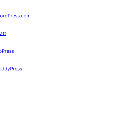
ordPress.com
↗
att
↗
bPress
↗
uddyPress
↗