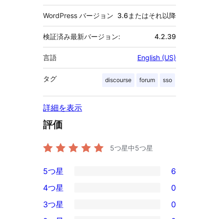
WordPress バージョン
3.6またはそれ以降
検証済み最新バージョン:
4.2.39
言語
English (US)
タグ
discourse
forum
sso
詳細を表示
評価
5つ星中
5
つ星
5つ星
6
6
4つ星
0
5-
0
3つ星
0
星
4-
0