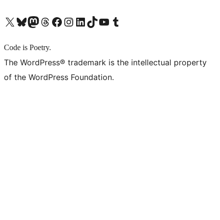
X (旧 Twitter) アカウントへ
Bluesky アカウントへ
Mastodon アカウントへ
Threads アカウントへ
Facebook ページへ
Instagram アカウントへ
LinkedIn アカウントへ
TikTok アカウントへ
YouTube チャンネルへ
Tumblr アカウントへ
Code is Poetry.
The WordPress® trademark is the intellectual property
of the WordPress Foundation.