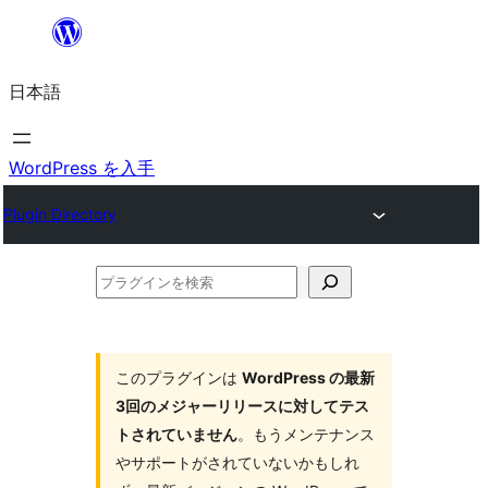
内
容
日本語
を
ス
キ
WordPress を入手
ッ
Plugin Directory
プ
プ
ラ
グ
イ
このプラグインは
WordPress の最新
3回のメジャーリリースに対してテス
ン
トされていません
。もうメンテナンス
を
やサポートがされていないかもしれ
検