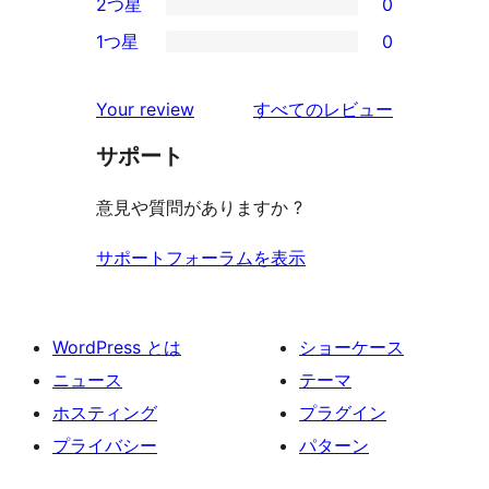
2つ星
0
レ
星
3-
0
ビ
1つ星
0
レ
星
2-
0
ュ
ビ
レ
星
1-
ー
を
ュ
Your review
すべてのレビュー
ビ
レ
星
見
ー
ュ
ビ
サポート
レ
る
ー
ュ
ビ
意見や質問がありますか ?
ー
ュ
ー
サポートフォーラムを表示
WordPress とは
ショーケース
ニュース
テーマ
ホスティング
プラグイン
プライバシー
パターン