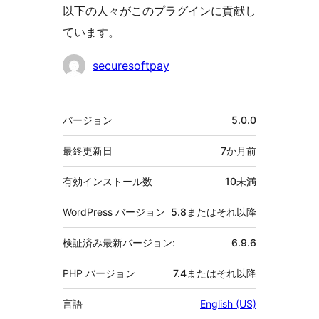
以下の人々がこのプラグインに貢献し
ています。
貢
securesoftpay
献
者
メ
バージョン
5.0.0
タ
最終更新日
7か月
前
有効インストール数
10未満
WordPress バージョン
5.8またはそれ以降
検証済み最新バージョン:
6.9.6
PHP バージョン
7.4またはそれ以降
言語
English (US)