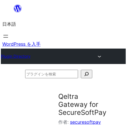
内
容
日本語
を
ス
キ
WordPress を入手
ッ
Plugin Directory
プ
プ
ラ
グ
Qeltra
イ
Gateway for
ン
SecureSoftPay
を
作者:
securesoftpay
検