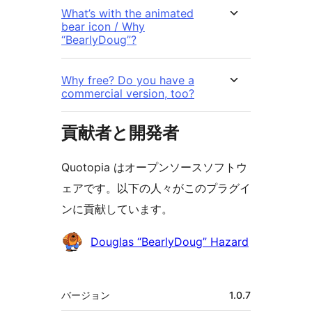
What’s with the animated
bear icon / Why
“BearlyDoug”?
Why free? Do you have a
commercial version, too?
貢献者と開発者
Quotopia はオープンソースソフトウ
ェアです。以下の人々がこのプラグイ
ンに貢献しています。
貢
Douglas “BearlyDoug” Hazard
献
者
メ
バージョン
1.0.7
タ