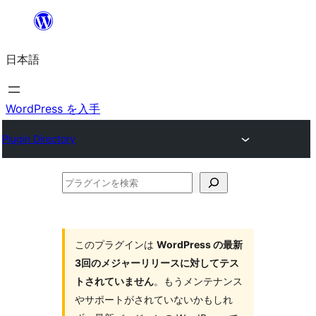
内
容
日本語
を
ス
キ
WordPress を入手
ッ
Plugin Directory
プ
プ
ラ
グ
イ
このプラグインは
WordPress の最新
3回のメジャーリリースに対してテス
ン
トされていません
。もうメンテナンス
を
やサポートがされていないかもしれ
検