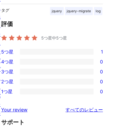
ス
タグ
jquery
jquery-migrate
log
ホ
評価
ス
テ
5つ星中
5
つ星
ィ
ン
5つ星
1
1
グ
4つ星
0
5-
0
プ
3つ星
0
星
4-
0
ラ
2つ星
0
レ
星
3-
0
イ
ビ
1つ星
0
レ
星
2-
0
バ
ュ
ビ
レ
星
1-
シ
ー
を
ュ
Your review
すべてのレビュー
ビ
レ
星
ー
見
ー
ュ
ビ
サポート
レ
る
ー
ュ
ビ