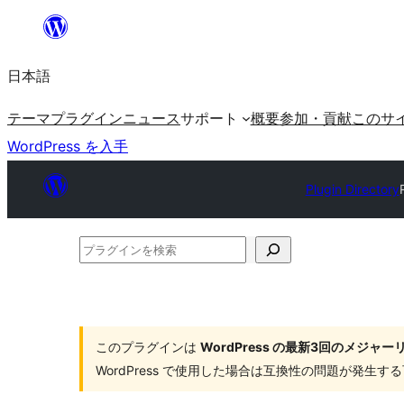
内
容
日本語
を
ス
テーマ
プラグイン
ニュース
サポート
概要
参加・貢献
このサ
キ
WordPress を入手
ッ
プ
Plugin Directory
プ
ラ
グ
イ
このプラグインは
WordPress の最新3回のメジ
ン
WordPress で使用した場合は互換性の問題が発生
を