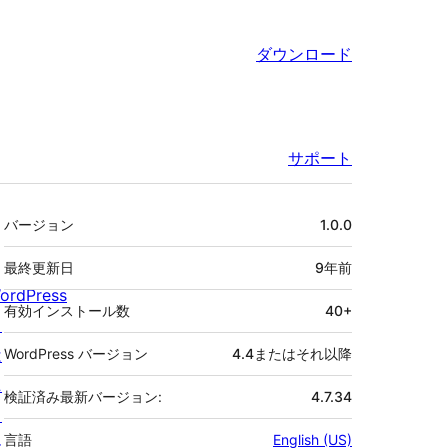
ダウンロード
サポート
メ
バージョン
1.0.0
タ
最終更新日
9年
前
ordPress
有効インストール数
40+
と
は
WordPress バージョン
4.4またはそれ以降
ニ
検証済み最新バージョン:
4.7.34
ュ
言語
English (US)
ー