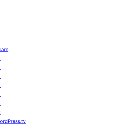
タ
ー
ン
earn
サ
ポ
ー
ト
開
発
者
ordPress.tv
↗