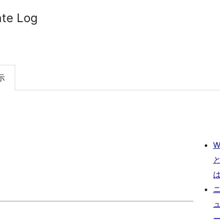
te Log
示
W