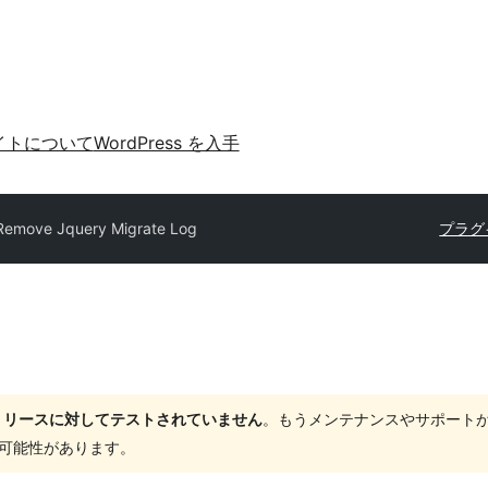
イトについて
WordPress を入手
Remove Jquery Migrate Log
プラグ
ャーリリースに対してテストされていません
。もうメンテナンスやサポート
する可能性があります。