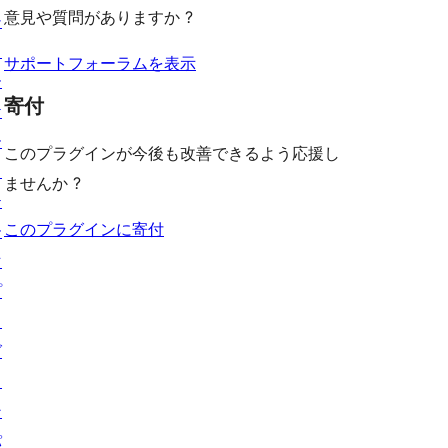
意見や質問がありますか ?
シ
ー
ュ
ョ
ー
サポートフォーラムを表示
ー
寄付
ケ
ー
このプラグインが今後も改善できるよう応援し
ス
ませんか ?
テ
このプラグインに寄付
ー
マ
プ
ラ
グ
イ
ン
パ