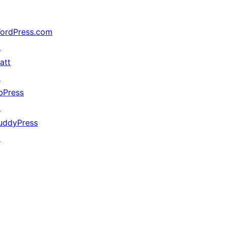
ordPress.com
↗
att
↗
bPress
↗
uddyPress
↗