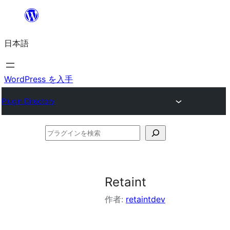
内
容
日本語
を
ス
キ
WordPress を入手
ッ
Plugin Directory
プ
プ
ラ
グ
イ
Retaint
ン
作者:
retaintdev
を
検