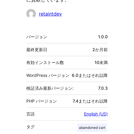
貢
retaintdev
献
者
メ
バージョン
1.0.0
タ
最終更新日
2か月
前
有効インストール数
10未満
WordPress バージョン
6.0またはそれ以降
検証済み最新バージョン:
7.0.3
PHP バージョン
7.4またはそれ以降
言語
English (US)
タグ
abandoned cart