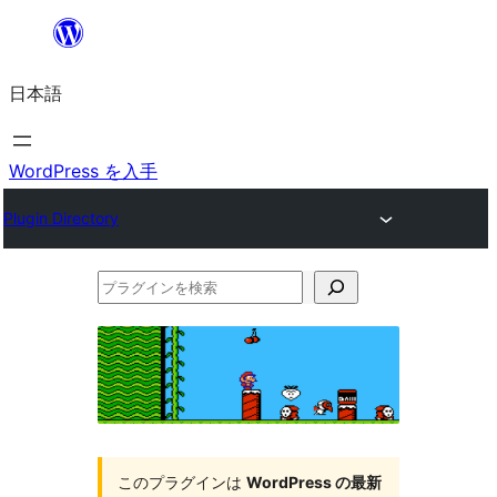
内
容
日本語
を
ス
キ
WordPress を入手
ッ
Plugin Directory
プ
プ
ラ
グ
イ
ン
を
このプラグインは
WordPress の最新
検