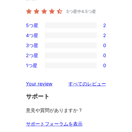
5つ星中
4.5
つ星
5つ星
2
2
4つ星
2
5-
2
3つ星
0
星
4-
0
2つ星
0
レ
星
3-
0
ビ
1つ星
0
レ
星
2-
0
ュ
ビ
レ
星
1-
ー
を
ュ
Your review
すべてのレビュー
ビ
レ
星
見
ー
ュ
ビ
サポート
レ
る
ー
ュ
ビ
意見や質問がありますか ?
ー
ュ
ー
サポートフォーラムを表示