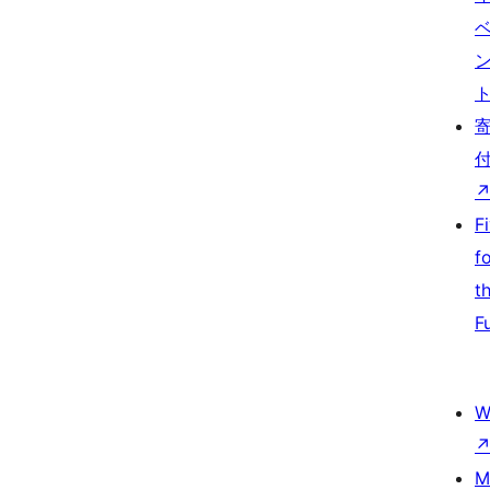
F
f
t
F
W
M