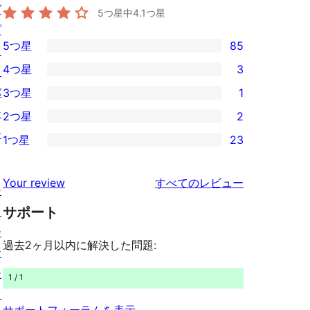
グ
5つ星中
4.1
つ星
プ
5つ星
85
ラ
85
4つ星
3
イ
5-
3
バ
3つ星
1
星
4-
1
シ
2つ星
2
レ
星
3-
2
ー
ビ
1つ星
23
レ
星
2-
23
ュ
ビ
レ
星
1-
ー
を
ュ
Your review
すべてのレビュー
ビ
レ
シ
星
見
ー
ュ
ビ
ョ
サポート
レ
る
ー
ュ
ー
ビ
過去2ヶ月以内に解決した問題:
ー
ケ
ュ
ー
ー
1 / 1
ス
サポートフォーラムを表示