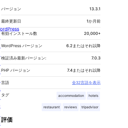
メ
バージョン
13.3.1
タ
最終更新日
1か月
前
ordPress
有効インストール数
20,000+
と
は
WordPress バージョン
6.2またはそれ以降
ニ
検証済み最新バージョン:
7.0.3
ュ
PHP バージョン
7.4またはそれ以降
ー
ス
言語
全32言語を表示
ホ
タグ
accommodation
hotels
ス
テ
restaurant
reviews
tripadvisor
ィ
評価
ン