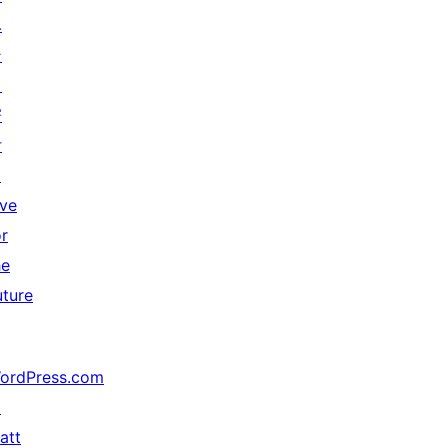
ベ
ン
ト
寄
付
↗
ive
or
he
uture
ordPress.com
↗
att