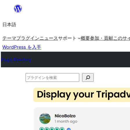
内
容
日本語
を
ス
テーマ
プラグイン
ニュース
サポート
概要
参加・貢献
このサ
キ
WordPress を入手
ッ
Plugin Directory
プ
プ
ラ
グ
イ
ン
を
検