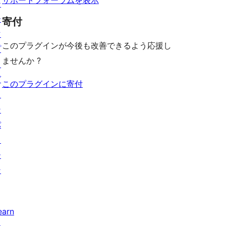
テ
ー
寄付
マ
このプラグインが今後も改善できるよう応援し
プ
ませんか ?
ラ
グ
このプラグインに寄付
イ
ン
パ
タ
ー
ン
earn