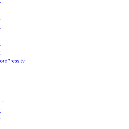
サ
ポ
ー
ト
開
発
者
ordPress.tv
↗
参
加・
貢
献
イ