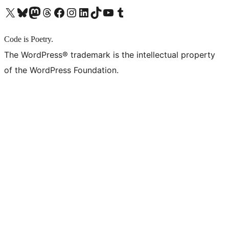
X (旧 Twitter) アカウントへ
Bluesky アカウントへ
Mastodon アカウントへ
Threads アカウントへ
Facebook ページへ
Instagram アカウントへ
LinkedIn アカウントへ
TikTok アカウントへ
YouTube チャンネルへ
Tumblr アカウントへ
Code is Poetry.
The WordPress® trademark is the intellectual property
of the WordPress Foundation.