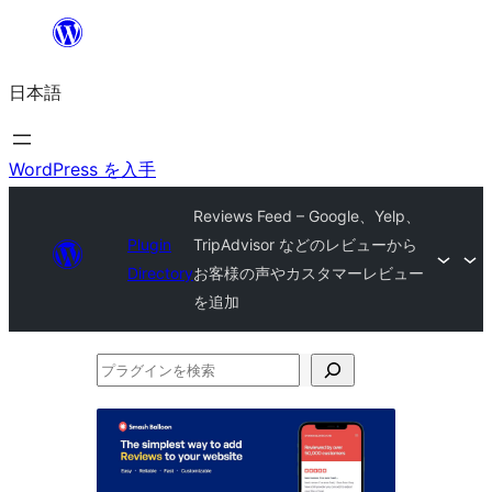
内
容
日本語
を
ス
キ
WordPress を入手
ッ
Reviews Feed – Google、Yelp、
プ
Plugin
TripAdvisor などのレビューから
Directory
お客様の声やカスタマーレビュー
を追加
プ
ラ
グ
イ