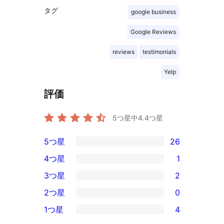
タグ
google business
Google Reviews
reviews
testimonials
Yelp
評価
5つ星中
4.4
つ星
5つ星
26
26
4つ星
1
5-
1
3つ星
2
星
4-
2
2つ星
0
レ
星
3-
0
ビ
1つ星
4
レ
星
2-
4
ュ