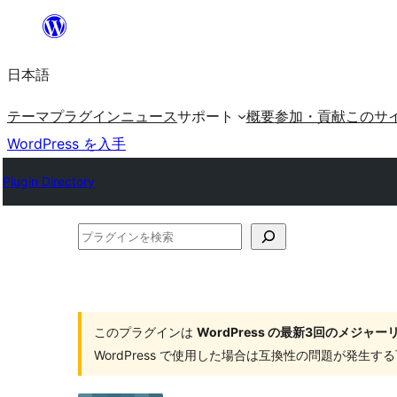
内
容
日本語
を
ス
テーマ
プラグイン
ニュース
サポート
概要
参加・貢献
このサ
キ
WordPress を入手
ッ
Plugin Directory
プ
プ
ラ
グ
イ
このプラグインは
WordPress の最新3回のメジ
ン
WordPress で使用した場合は互換性の問題が発生
を
検