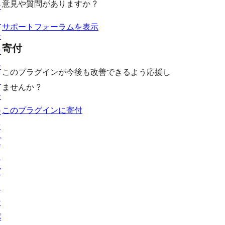
意見や質問がありますか ?
シ
ー
ュ
ョ
ー
サポートフォーラムを表示
ー
寄付
ケ
ー
このプラグインが今後も改善できるよう応援し
ス
ませんか ?
テ
このプラグインに寄付
ー
マ
プ
ラ
グ
イ
ン
パ