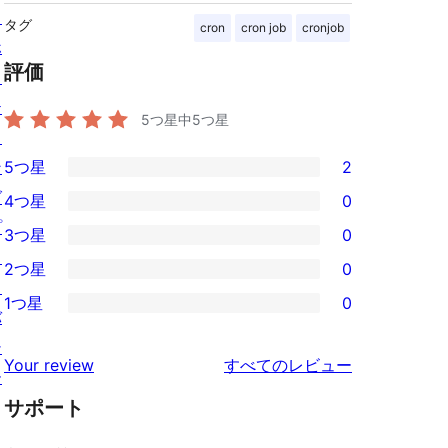
ス
タグ
cron
cron job
cronjob
ホ
評価
ス
テ
5つ星中
5
つ星
ィ
ン
5つ星
2
2
グ
4つ星
0
5-
0
プ
3つ星
0
星
4-
0
ラ
2つ星
0
レ
星
3-
0
イ
ビ
1つ星
0
レ
星
2-
0
バ
ュ
ビ
レ
星
1-
シ
ー
を
ュ
Your review
すべてのレビュー
ビ
レ
星
ー
見
ー
ュ
ビ
サポート
レ
る
ー
ュ
ビ