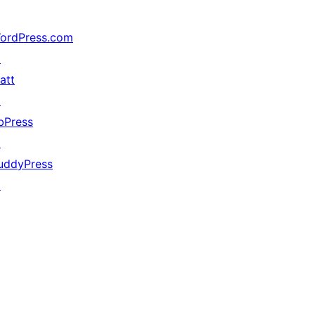
ordPress.com
↗
att
↗
bPress
↗
uddyPress
↗