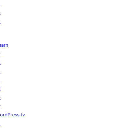
タ
ー
ン
earn
サ
ポ
ー
ト
開
発
者
ordPress.tv
↗