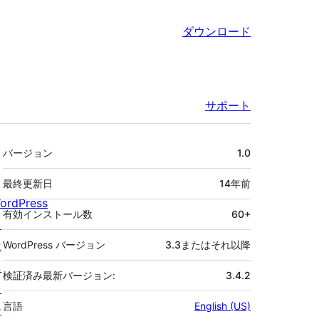
ダウンロード
サポート
メ
バージョン
1.0
タ
最終更新日
14年
前
ordPress
有効インストール数
60+
と
は
WordPress バージョン
3.3またはそれ以降
ニ
検証済み最新バージョン:
3.4.2
ュ
言語
English (US)
ー