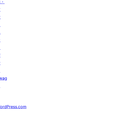
加・
貢
献
イ
ベ
ン
ト
寄
付
↗
wag
↗
ordPress.com