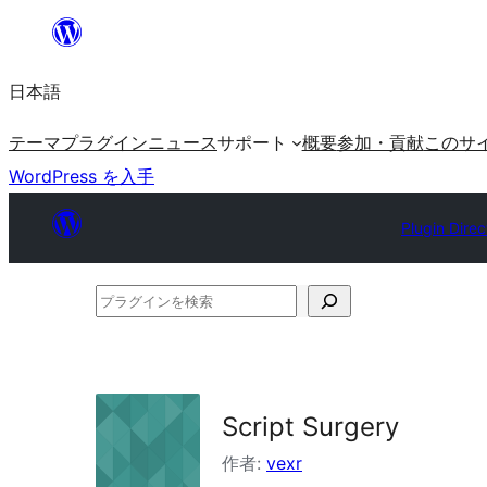
内
容
日本語
を
ス
テーマ
プラグイン
ニュース
サポート
概要
参加・貢献
このサ
キ
WordPress を入手
ッ
プ
Plugin Direc
プ
ラ
グ
イ
Script Surgery
ン
を
作者:
vexr