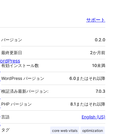
サポート
メ
バージョン
0.2.0
タ
最終更新日
2か月
前
ordPress
有効インストール数
10未満
と
は
WordPress バージョン
6.0またはそれ以降
ニ
検証済み最新バージョン:
7.0.3
ュ
PHP バージョン
8.1またはそれ以降
ー
ス
言語
English (US)
ホ
タグ
core web vitals
optimization
ス