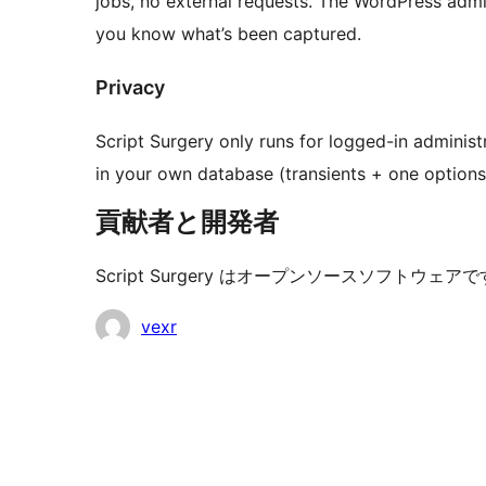
jobs, no external requests. The WordPress adm
you know what’s been captured.
Privacy
Script Surgery only runs for logged-in administra
in your own database (transients + one options
貢献者と開発者
Script Surgery はオープンソースソフト
貢
vexr
献
者