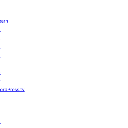
earn
サ
ポ
ー
ト
開
発
者
ordPress.tv
↗
参