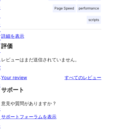
テ
Page Speed
performance
ィ
scripts
ン
グ
詳細を表示
プ
評価
ラ
イ
レビューはまだ送信されていません。
バ
シ
を
Your review
すべてのレビュー
ー
見
サポート
る
意見や質問がありますか ?
シ
サポートフォーラムを表示
ョ
ー