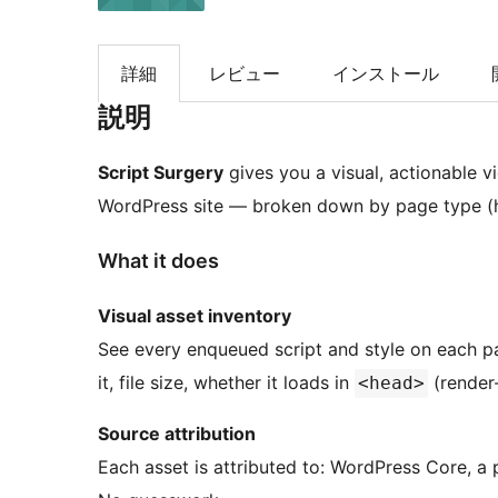
検
索
詳細
レビュー
インストール
説明
Script Surgery
gives you a visual, actionable v
WordPress site — broken down by page type (ho
What it does
Visual asset inventory
See every enqueued script and style on each p
it, file size, whether it loads in
(render-
<head>
Source attribution
Each asset is attributed to: WordPress Core, a