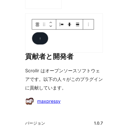
貢献者と開発者
Scrollr はオープンソースソフトウェ
アです。以下の人々がこのプラグイン
に貢献しています。
貢
maxpressy
献
者
メ
バージョン
1.0.7