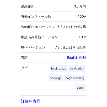
タ
最終更新日
3か月
前
有効インストール数
100+
WordPress バージョン
5.8またはそれ以降
検証済み最新バージョン:
7.0.2
PHP バージョン
7.3.5またはそれ以降
言語
English (US)
タグ
back to top
navigation
onepage
page scrolling
scroll
詳細を表示