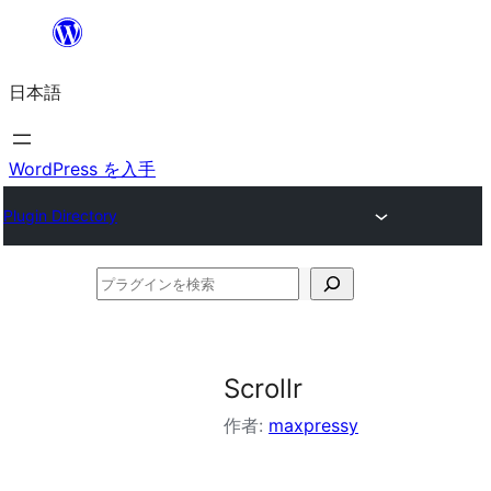
内
容
日本語
を
ス
キ
WordPress を入手
ッ
Plugin Directory
プ
プ
ラ
グ
イ
Scrollr
ン
作者:
maxpressy
を
検