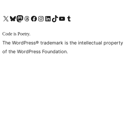
X (旧 Twitter) アカウントへ
Bluesky アカウントへ
Mastodon アカウントへ
Threads アカウントへ
Facebook ページへ
Instagram アカウントへ
LinkedIn アカウントへ
TikTok アカウントへ
YouTube チャンネルへ
Tumblr アカウントへ
Code is Poetry.
The WordPress® trademark is the intellectual property
of the WordPress Foundation.