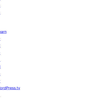
ー
ン
earn
サ
ポ
ー
ト
開
発
者
ordPress.tv
↗