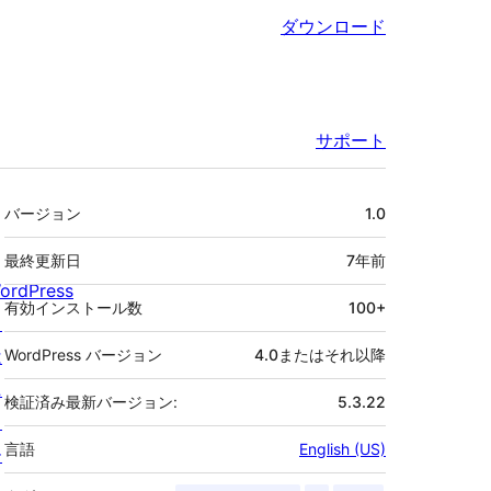
ダウンロード
サポート
メ
バージョン
1.0
タ
最終更新日
7年
前
ordPress
有効インストール数
100+
と
は
WordPress バージョン
4.0またはそれ以降
ニ
検証済み最新バージョン:
5.3.22
ュ
言語
English (US)
ー
ス