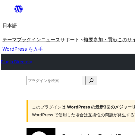
内
容
日本語
を
ス
テーマ
プラグイン
ニュース
サポート
概要
参加・貢献
このサ
キ
WordPress を入手
ッ
Plugin Directory
プ
プ
ラ
グ
イ
このプラグインは
WordPress の最新3回のメジ
WordPress で使用した場合は互換性の問題が発生
ン
を
検