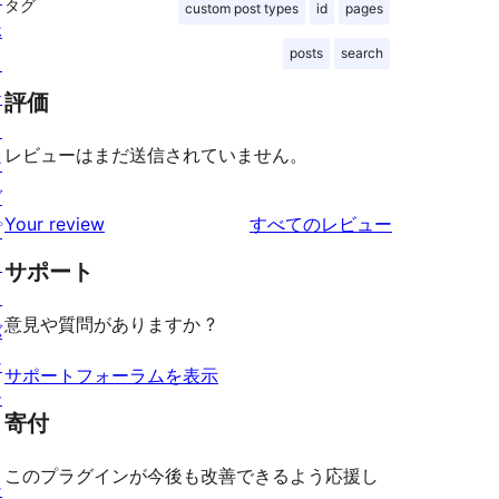
タグ
custom post types
id
pages
ホ
posts
search
ス
テ
評価
ィ
レビューはまだ送信されていません。
ン
グ
を
Your review
すべてのレビュー
プ
見
ラ
サポート
る
イ
意見や質問がありますか ?
バ
シ
サポートフォーラムを表示
ー
寄付
このプラグインが今後も改善できるよう応援し
シ