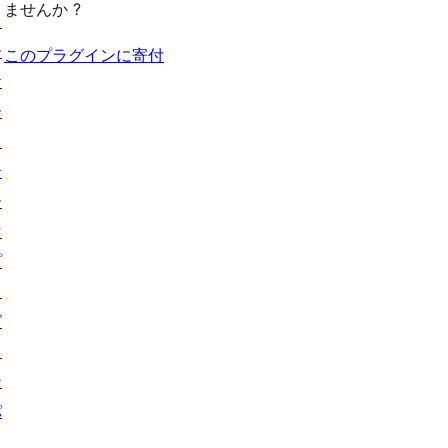
ませんか ?
ョ
ー
このプラグインに寄付
ケ
ー
ス
テ
ー
マ
プ
ラ
グ
イ
ン
パ
タ