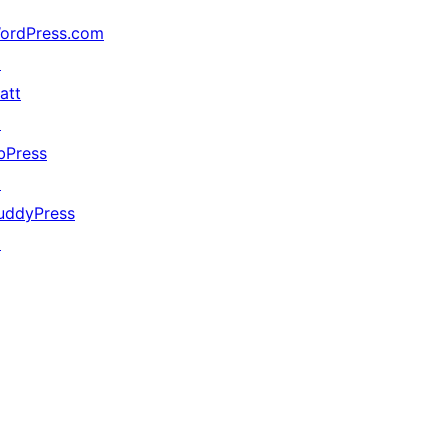
ordPress.com
↗
att
↗
bPress
↗
uddyPress
↗