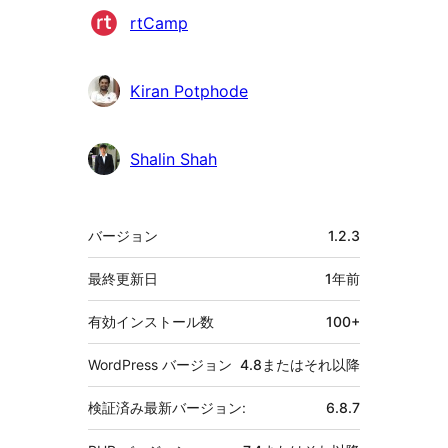
貢
rtCamp
献
者
Kiran Potphode
Shalin Shah
メ
バージョン
1.2.3
タ
最終更新日
1年
前
有効インストール数
100+
WordPress バージョン
4.8またはそれ以降
検証済み最新バージョン:
6.8.7