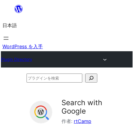
内
容
日本語
を
ス
キ
WordPress を入手
ッ
Plugin Directory
プ
プ
ラ
グ
Search with
イ
Google
ン
作者:
rtCamp
を
検