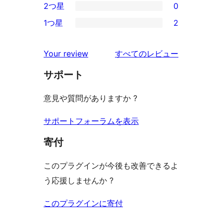
2つ星
0
レ
星
3-
0
ビ
1つ星
2
レ
星
2-
2
ュ
ビ
レ
星
1-
ー
を
ュ
Your review
すべてのレビュー
ビ
レ
星
見
ー
ュ
ビ
サポート
レ
る
ー
ュ
ビ
意見や質問がありますか ?
ー
ュ
ー
サポートフォーラムを表示
寄付
このプラグインが今後も改善できるよ
う応援しませんか ?
このプラグインに寄付