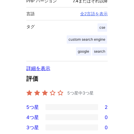
PHP バージョン
7.4またはそれ以降
言語
全2言語を表示
タグ
cse
custom search engine
google
search
詳細を表示
評価
5つ星中
3
つ星
5つ星
2
2
4つ星
0
5-
0
3つ星
0
星
4-
0