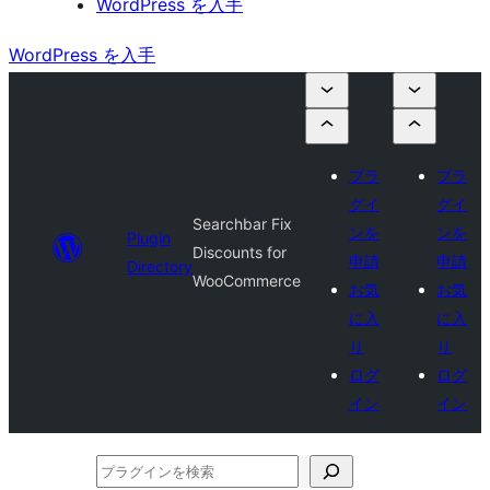
WordPress を入手
WordPress を入手
プラ
プラ
グイ
グイ
Searchbar Fix
ンを
ンを
Plugin
Discounts for
申請
申請
Directory
WooCommerce
お気
お気
に入
に入
り
り
ログ
ログ
イン
イン
プ