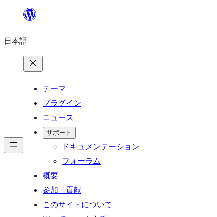
内
容
日本語
を
ス
キ
ッ
テーマ
プ
プラグイン
ニュース
サポート
ドキュメンテーション
フォーラム
概要
参加・貢献
このサイトについて