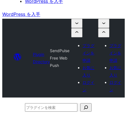
WordPress を入手
WordPress を入手
プラグ
プラグ
SendPulse
インを
インを
Plugin
Free Web
申請
申請
Directory
Push
お気に
お気に
入り
入り
ログイ
ログイ
ン
ン
プ
ラ
グ