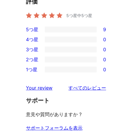
評価
5つ星中
5
つ星
5つ星
9
9
4つ星
0
5-
0
3つ星
0
星
4-
0
2つ星
0
レ
星
3-
0
ビ
1つ星
0
レ
星
2-
0
ュ
ビ
レ
星
1-
ー
を
ュ
Your review
すべてのレビュー
ビ
レ
星
見
ー
ュ
ビ
サポート
レ
る
ー
ュ
ビ
意見や質問がありますか ?
ー
ュ
ー
サポートフォーラムを表示