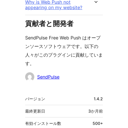
Why is Web Push not
appearing on my website?
貢献者と開発者
SendPulse Free Web Push はオープ
ンソースソフトウェアです。以下の
人々がこのプラグインに貢献していま
す。
貢
SendPulse
献
者
メ
バージョン
1.4.2
タ
最終更新日
3か月
前
有効インストール数
500+