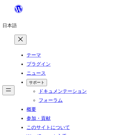
内
容
日本語
を
ス
キ
ッ
テーマ
プ
プラグイン
ニュース
サポート
ドキュメンテーション
フォーラム
概要
参加・貢献
このサイトについて