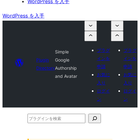
WordPress を入手
WordPress を入手
プラグ
プラグ
Simple
インを
インを
Plugin
Google
申請
申請
Directory
Authorship
お気に
お気に
and Avatar
入り
入り
ログイ
ログイ
ン
ン
プ
ラ
グ