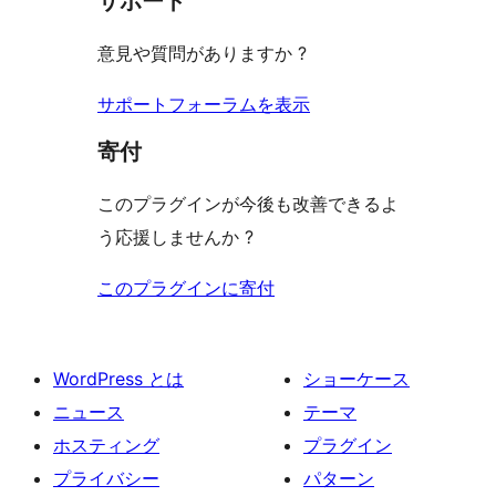
サポート
る
ー
ュ
ビ
意見や質問がありますか ?
ー
ュ
ー
サポートフォーラムを表示
寄付
このプラグインが今後も改善できるよ
う応援しませんか ?
このプラグインに寄付
WordPress とは
ショーケース
ニュース
テーマ
ホスティング
プラグイン
プライバシー
パターン