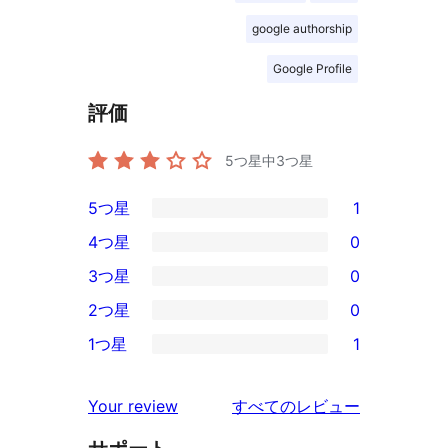
google authorship
Google Profile
評価
5つ星中
3
つ星
5つ星
1
1
4つ星
0
5-
0
3つ星
0
星
4-
0
2つ星
0
レ
星
3-
0
ビ
1つ星
1
レ
星
2-
1
ュ
ビ
レ
星
1-
ー
を
ュ
Your review
すべてのレビュー
ビ
レ
星
見
ー
ュ
ビ
レ