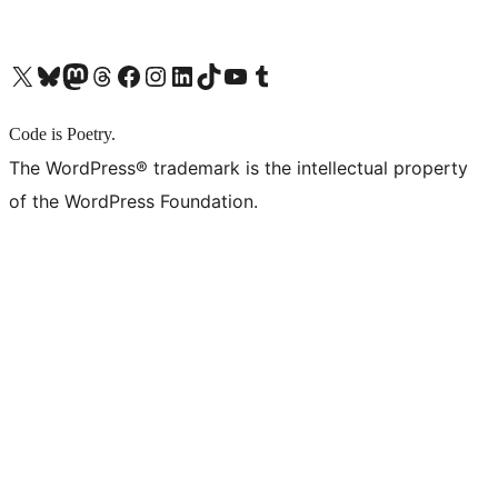
X (旧 Twitter) アカウントへ
Bluesky アカウントへ
Mastodon アカウントへ
Threads アカウントへ
Facebook ページへ
Instagram アカウントへ
LinkedIn アカウントへ
TikTok アカウントへ
YouTube チャンネルへ
Tumblr アカウントへ
Code is Poetry.
The WordPress® trademark is the intellectual property
of the WordPress Foundation.