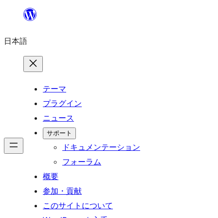
内
容
日本語
を
ス
キ
ッ
テーマ
プ
プラグイン
ニュース
サポート
ドキュメンテーション
フォーラム
概要
参加・貢献
このサイトについて