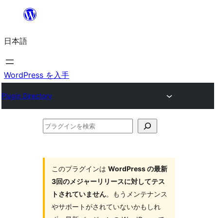
内
容
日本語
を
ス
キ
WordPress を入手
ッ
Plugin Directory
プ
プ
ラ
グ
イ
このプラグインは
WordPress の最新
3回のメジャーリリースに対してテス
ン
トされていません
。もうメンテナンス
を
やサポートがされていないかもしれ
検