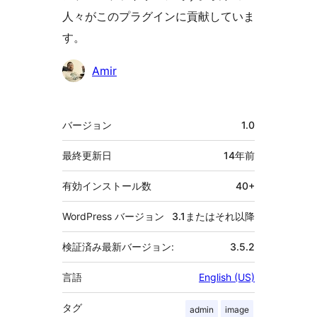
人々がこのプラグインに貢献していま
す。
貢
Amir
献
者
メ
バージョン
1.0
タ
最終更新日
14年
前
有効インストール数
40+
WordPress バージョン
3.1またはそれ以降
検証済み最新バージョン:
3.5.2
言語
English (US)
タグ
admin
image