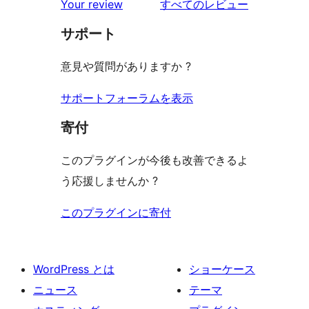
ー
を
ュ
Your review
すべてのレビュー
ビ
レ
星
見
ー
ュ
ビ
サポート
レ
る
ー
ュ
ビ
意見や質問がありますか ?
ー
ュ
ー
サポートフォーラムを表示
寄付
このプラグインが今後も改善できるよ
う応援しませんか ?
このプラグインに寄付
WordPress とは
ショーケース
ニュース
テーマ