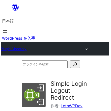
内
容
日本語
を
ス
キ
WordPress を入手
ッ
Plugin Directory
プ
プ
ラ
グ
Simple Login
イ
Logout
ン
Redirect
を
作者:
LetoWPDev
検