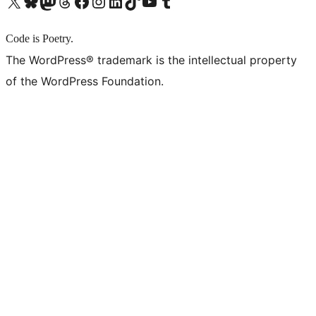
X (旧 Twitter) アカウントへ
Bluesky アカウントへ
Mastodon アカウントへ
Threads アカウントへ
Facebook ページへ
Instagram アカウントへ
LinkedIn アカウントへ
TikTok アカウントへ
YouTube チャンネルへ
Tumblr アカウントへ
Code is Poetry.
The WordPress® trademark is the intellectual property
of the WordPress Foundation.