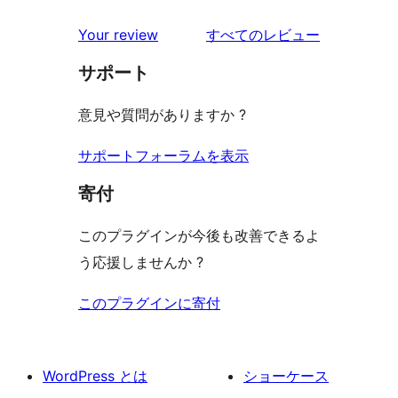
ュ
ビ
レ
星
1-
ー
を
ュ
Your review
すべてのレビュー
ビ
レ
星
見
ー
ュ
ビ
サポート
レ
る
ー
ュ
ビ
意見や質問がありますか ?
ー
ュ
ー
サポートフォーラムを表示
寄付
このプラグインが今後も改善できるよ
う応援しませんか ?
このプラグインに寄付
WordPress とは
ショーケース