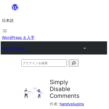
内
容
日本語
を
ス
キ
WordPress を入手
ッ
Plugin Directory
プ
プ
ラ
グ
Simply
イ
Disable
ン
Comments
を
作者:
handyplugins
検