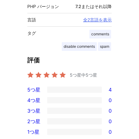
PHP バージョン
7.2またはそれ以降
言語
全2言語を表示
タグ
comments
disable comments
spam
評価
5つ星中
5
つ星
5つ星
4
4
4つ星
0
5-
0
3つ星
0
星
4-
0
2つ星
0
レ
星
3-
0
ビ
1つ星
0
レ
星
2-
0