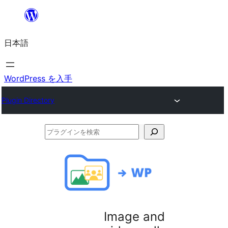
内
容
日本語
を
ス
キ
WordPress を入手
ッ
Plugin Directory
プ
プ
ラ
グ
イ
ン
を
Image and
検