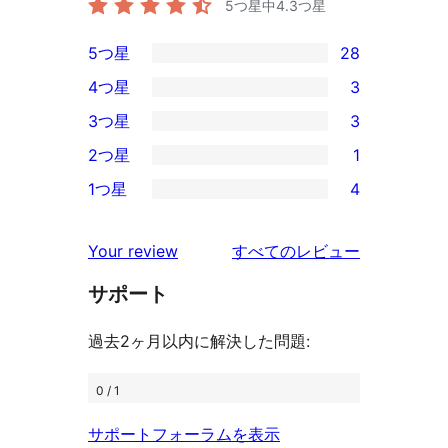
5つ星中
4.3
つ星
5つ星
28
28
4つ星
3
5-
3
3つ星
3
星
4-
3
2つ星
1
レ
星
3-
1
ビ
1つ星
4
レ
星
2-
4
ュ
ビ
レ
星
1-
ー
を
ュ
Your review
すべてのレビュー
ビ
レ
星
見
ー
ュ
ビ
サポート
レ
る
ー
ュ
ビ
過去2ヶ月以内に解決した問題:
ー
ュ
ー
0 / 1
サポートフォーラムを表示