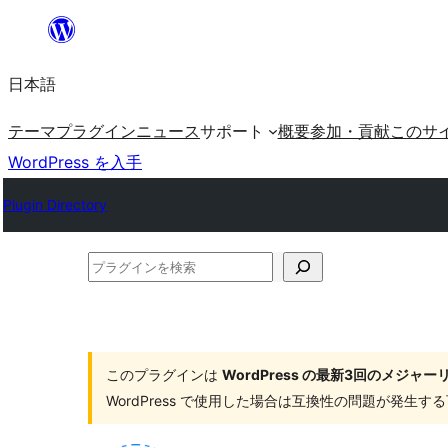
内
容
日本語
を
ス
テーマ
プラグイン
ニュース
サポート
概要
参加・貢献
このサ
キ
WordPress を入手
ッ
Plugin Directory
プ
プ
ラ
グ
イ
このプラグインは
WordPress の最新3回のメジ
ン
WordPress で使用した場合は互換性の問題が発生
を
検