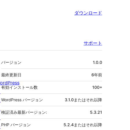
ダウンロード
サポート
メ
バージョン
1.0.0
タ
最終更新日
6年
前
ordPress
有効インストール数
100+
と
は
WordPress バージョン
3.1.0またはそれ以降
ニ
検証済み最新バージョン:
5.3.21
ュ
PHP バージョン
5.2.4またはそれ以降
ー