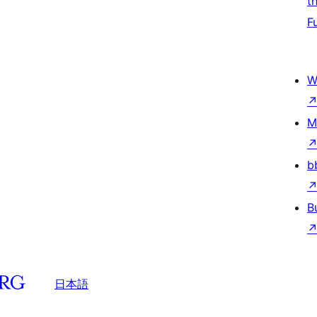
t
F
W
M
b
B
日本語