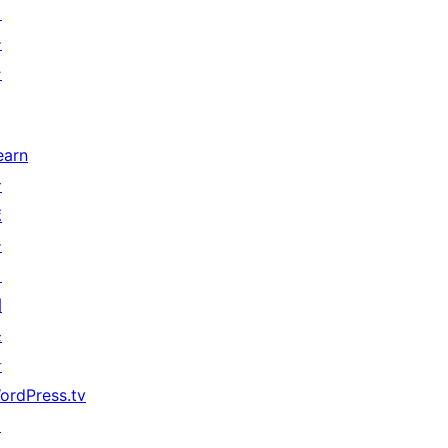
タ
ー
ン
earn
サ
ポ
ー
ト
開
発
者
ordPress.tv
↗