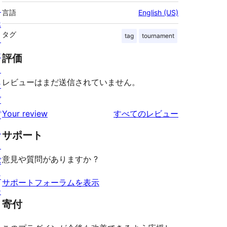
ス
言語
English (US)
ホ
タグ
tag
tournament
ス
テ
評価
ィ
レビューはまだ送信されていません。
ン
グ
を
Your review
すべてのレビュー
プ
見
ラ
サポート
る
イ
意見や質問がありますか ?
バ
シ
サポートフォーラムを表示
ー
寄付