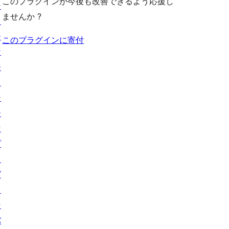
このプラグインが今後も改善できるよう応援し
シ
ませんか ?
ョ
ー
このプラグインに寄付
ケ
ー
ス
テ
ー
マ
プ
ラ
グ
イ
ン
パ