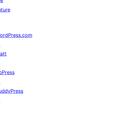
he
uture
ordPress.com
↗
att
↗
bPress
↗
uddyPress
↗