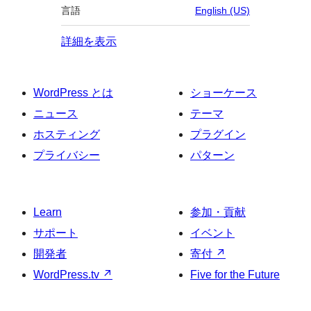
言語
English (US)
詳細を表示
WordPress とは
ショーケース
ニュース
テーマ
ホスティング
プラグイン
プライバシー
パターン
Learn
参加・貢献
サポート
イベント
開発者
寄付
↗
WordPress.tv
↗
Five for the Future