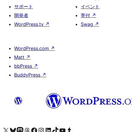
サポート
イベント
開発者
寄付
↗
WordPress.tv
↗
Swag
↗
WordPress.com
↗
Matt
↗
bbPress
↗
BuddyPress
↗
X (旧 Twitter) アカウントへ
Bluesky アカウントへ
Mastodon アカウントへ
Threads アカウントへ
Facebook ページへ
Instagram アカウントへ
LinkedIn アカウントへ
TikTok アカウントへ
YouTube チャンネルへ
Tumblr アカウントへ