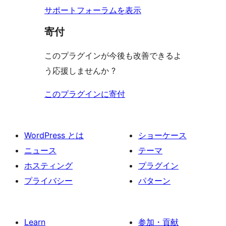
ー
サポートフォーラムを表示
寄付
このプラグインが今後も改善できるよ
う応援しませんか ?
このプラグインに寄付
WordPress とは
ショーケース
ニュース
テーマ
ホスティング
プラグイン
プライバシー
パターン
Learn
参加・貢献