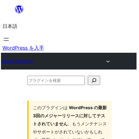
内
容
日本語
を
ス
キ
WordPress を入手
ッ
Plugin Directory
プ
プ
ラ
グ
イ
このプラグインは
WordPress の最新
3回のメジャーリリースに対してテス
ン
トされていません
。もうメンテナンス
を
やサポートがされていないかもしれ
検