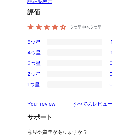
詳細を表示
評価
5つ星中
4.5
つ星
5つ星
1
1
4つ星
1
5-
1
3つ星
0
星
4-
0
2つ星
0
レ
星
3-
0
ビ
1つ星
0
レ
星
2-
0
ュ
ビ
レ
星
1-
ー
を
ュ
Your review
すべてのレビュー
ビ
レ
星
見
ー
ュ
ビ
サポート
レ
る
ー
ュ
ビ
意見や質問がありますか ?
ー
ュ