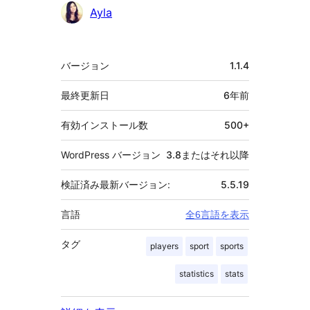
Ayla
メ
バージョン
1.1.4
タ
最終更新日
6年
前
有効インストール数
500+
WordPress バージョン
3.8またはそれ以降
検証済み最新バージョン:
5.5.19
言語
全6言語を表示
タグ
players
sport
sports
statistics
stats