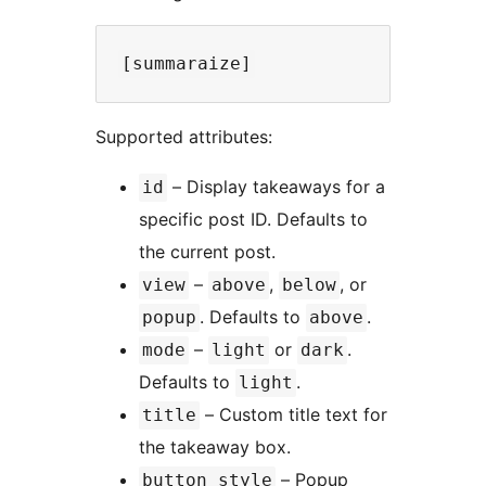
Supported attributes:
– Display takeaways for a
id
specific post ID. Defaults to
the current post.
–
,
, or
view
above
below
. Defaults to
.
popup
above
–
or
.
mode
light
dark
Defaults to
.
light
– Custom title text for
title
the takeaway box.
– Popup
button_style