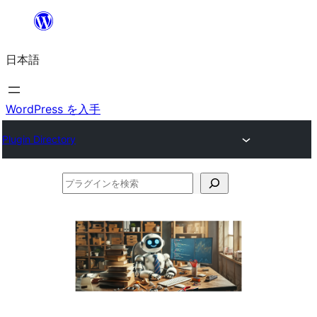
内
容
日本語
を
ス
キ
WordPress を入手
ッ
Plugin Directory
プ
プ
ラ
グ
イ
ン
を
検