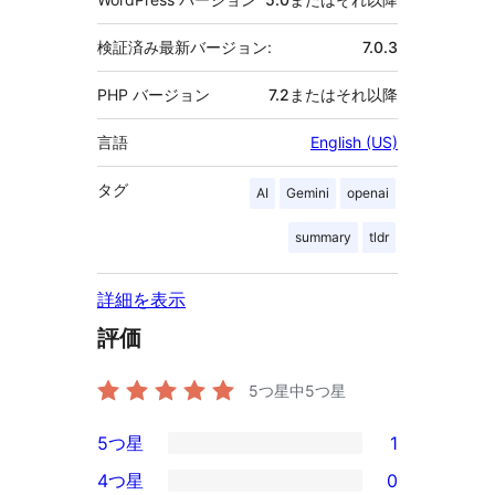
検証済み最新バージョン:
7.0.3
PHP バージョン
7.2またはそれ以降
言語
English (US)
タグ
AI
Gemini
openai
summary
tldr
詳細を表示
評価
5つ星中
5
つ星
5つ星
1
1
4つ星
0
5-