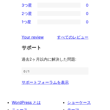
0
3つ星
0
星
4-
0
2つ星
0
レ
星
3-
0
ビ
1つ星
0
レ
星
2-
0
ュ
ビ
レ
星
1-
ー
を
ュ
Your review
すべてのレビュー
ビ
レ
星
見
ー
ュ
ビ
サポート
レ
る
ー
ュ
ビ
過去2ヶ月以内に解決した問題:
ー
ュ
ー
0 / 1
サポートフォーラムを表示
WordPress とは
ショーケース
ニュース
テーマ