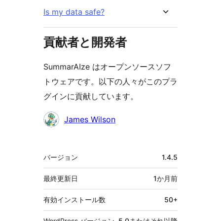
Is my data safe?
貢献者と開発者
SummarAIze はオープンソースソフ
トウェアです。以下の人々がこのプラ
グインに貢献しています。
貢
James Wilson
献
者
メ
バージョン
1.4.5
タ
最終更新日
1か月
前
有効インストール数
50+
WordPress バージョン
5.0またはそれ以降