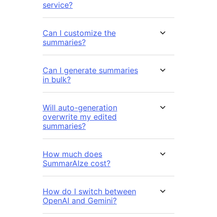
service?
Can I customize the
summaries?
Can I generate summaries
in bulk?
Will auto-generation
overwrite my edited
summaries?
How much does
SummarAIze cost?
How do I switch between
OpenAI and Gemini?