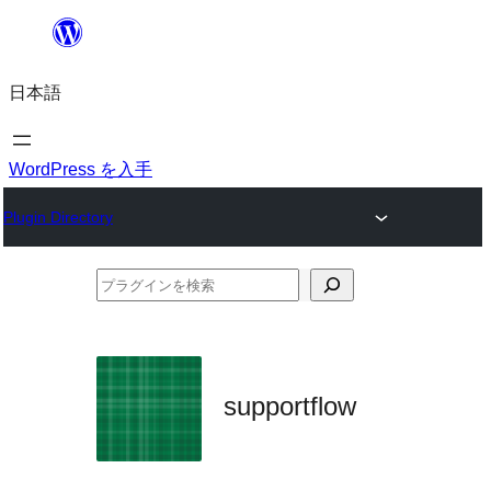
内
容
日本語
を
ス
キ
WordPress を入手
ッ
Plugin Directory
プ
プ
ラ
グ
イ
supportflow
ン
を
検