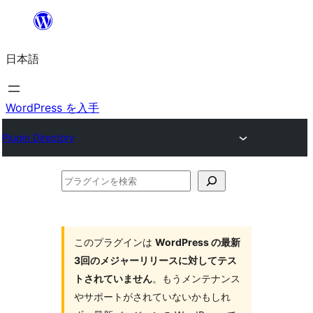
内
容
日本語
を
ス
キ
WordPress を入手
ッ
Plugin Directory
プ
プ
ラ
グ
イ
このプラグインは
WordPress の最新
3回のメジャーリリースに対してテス
ン
トされていません
。もうメンテナンス
を
やサポートがされていないかもしれ
検