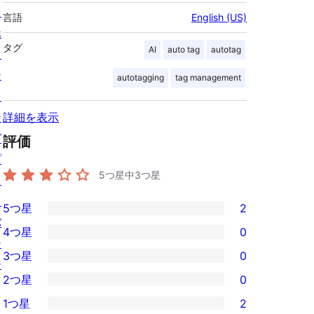
ス
言語
English (US)
ホ
タグ
AI
auto tag
autotag
ス
テ
autotagging
tag management
ィ
ン
詳細を表示
グ
評価
プ
5つ星中
3
つ星
ラ
イ
5つ星
2
2
バ
4つ星
0
5-
0
シ
3つ星
0
星
4-
ー
0
2つ星
0
レ
星
3-
0
ビ
1つ星
2
レ
星
2-
2