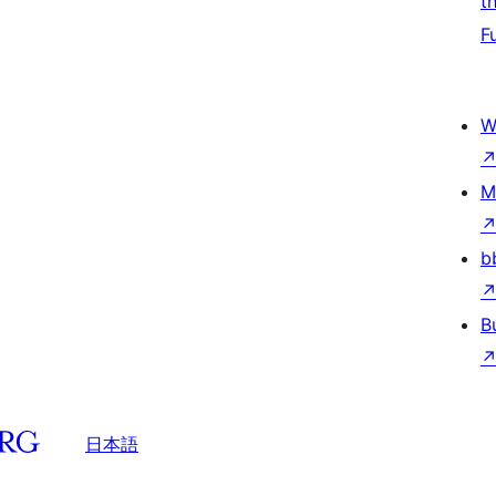
t
F
W
M
b
B
日本語