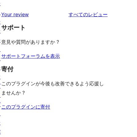
シ
ュ
ビ
レ
星
1-
ョ
ー
を
ュ
Your review
すべてのレビュー
ビ
レ
星
ー
見
ー
ュ
ビ
サポート
レ
ケ
る
ー
ュ
ビ
ー
意見や質問がありますか ?
ー
ュ
ス
ー
サポートフォーラムを表示
テ
ー
寄付
マ
このプラグインが今後も改善できるよう応援し
プ
ませんか ?
ラ
グ
このプラグインに寄付
イ
ン
パ