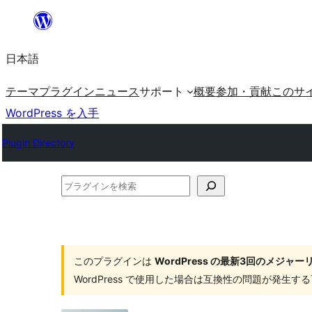
内
容
日本語
を
ス
テーマ
プラグイン
ニュース
サポート
概要
参加・貢献
このサ
キ
WordPress を入手
ッ
Plugin Directory
プ
プ
ラ
グ
イ
このプラグインは
WordPress の最新3回のメジ
ン
WordPress で使用した場合は互換性の問題が発生
を
検