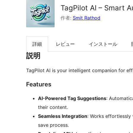
TagPilot AI – Smart 
索
作者:
Smit Rathod
詳細
レビュー
インストール
説明
TagPilot AI is your intelligent companion for ef
Features
AI-Powered Tag Suggestions
: Automatic
their content.
Seamless Integration
: Works effortlessly
save process.