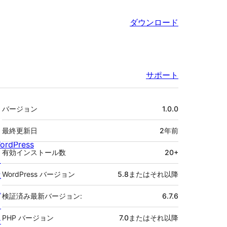
ダウンロード
サポート
メ
バージョン
1.0.0
タ
最終更新日
2年
前
ordPress
有効インストール数
20+
と
は
WordPress バージョン
5.8またはそれ以降
ニ
検証済み最新バージョン:
6.7.6
ュ
PHP バージョン
7.0またはそれ以降
ー