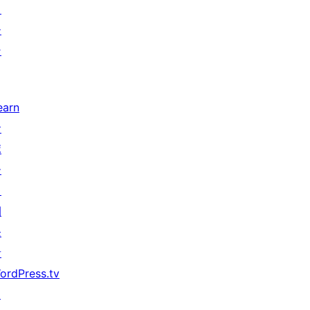
タ
ー
ン
earn
サ
ポ
ー
ト
開
発
者
ordPress.tv
↗