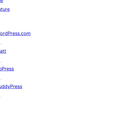
he
uture
ordPress.com
↗
att
↗
bPress
↗
uddyPress
↗