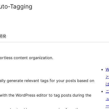
Auto-Tagging
開発
fortless content organization.
W
ally generate relevant tags for your posts based on
 with the WordPress editor to tag posts during the