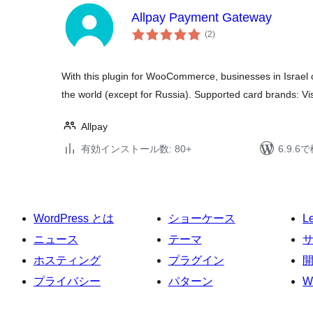
Allpay Payment Gateway
個
(2
)
の
評
価
With this plugin for WooCommerce, businesses in Israel 
the world (except for Russia). Supported card brands: V
Allpay
有効インストール数: 80+
6.9.
WordPress とは
ショーケース
L
ニュース
テーマ
ホスティング
プラグイン
プライバシー
パターン
W