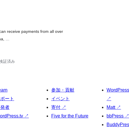
can receive payments from all over
isa, …
6で検証済み
earn
参加・貢献
WordPres
サポート
イベント
↗
開発者
寄付
↗
Matt
↗
ordPress.tv
↗
Five for the Future
bbPress
BuddyPre