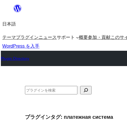
内
容
日本語
を
ス
テーマ
プラグイン
ニュース
サポート
概要
参加・貢献
このサ
キ
WordPress を入手
ッ
Plugin Directory
プ
検
索
プラグインタグ:
платежная система