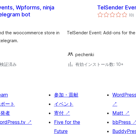
vents, Wpforms, ninja
TelSender Eve
個
 telegram bot
(0
)
の
評
価
 and the woocommerce store in
TelSender Event: Add-ons for the
telegram.
pechenki
6で検証済み
有効インストール数: 10+
earn
参加・貢献
WordPres
サポート
イベント
↗
開発者
寄付
↗
Matt
↗
ordPress.tv
↗
Five for the
bbPress
Future
BuddyPre