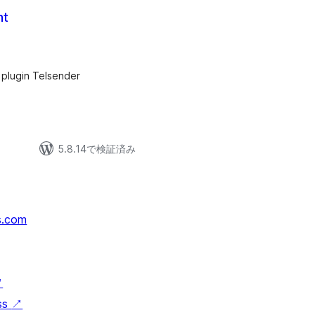
nt
 plugin Telsender
5.8.14で検証済み
s.com
↗
ss
↗