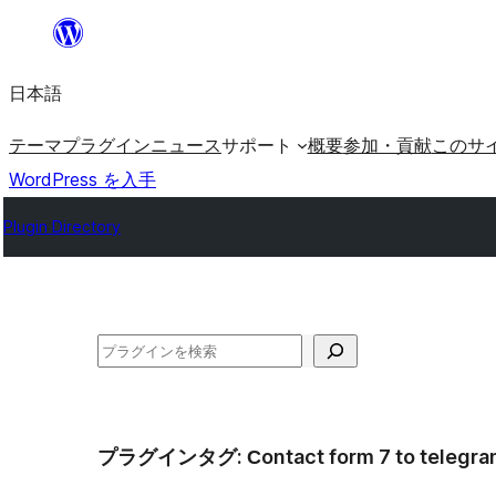
内
容
日本語
を
ス
テーマ
プラグイン
ニュース
サポート
概要
参加・貢献
このサ
キ
WordPress を入手
ッ
Plugin Directory
プ
検
索
プラグインタグ:
Сontact form 7 to telegr