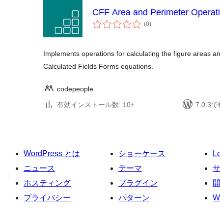
CFF Area and Perimeter Operat
個
(0
)
の
評
価
Implements operations for calculating the figure areas a
Calculated Fields Forms equations.
codepeople
有効インストール数: 10+
7.0.
WordPress とは
ショーケース
L
ニュース
テーマ
ホスティング
プラグイン
プライバシー
パターン
W