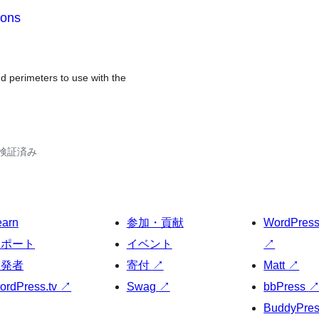
ions
nd perimeters to use with the
3で検証済み
earn
参加・貢献
WordPres
サポート
イベント
↗
開発者
寄付
↗
Matt
↗
ordPress.tv
↗
Swag
↗
bbPress
BuddyPre