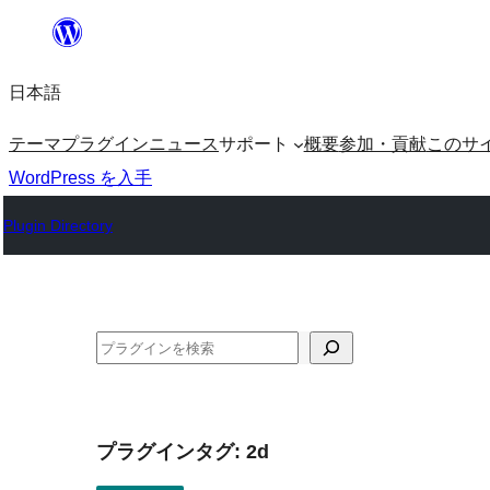
内
容
日本語
を
ス
テーマ
プラグイン
ニュース
サポート
概要
参加・貢献
このサ
キ
WordPress を入手
ッ
Plugin Directory
プ
検
索
プラグインタグ:
2d