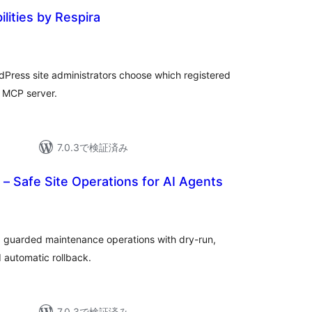
lities by Respira
rdPress site administrators choose which registered
t MCP server.
7.0.3で検証済み
 – Safe Site Operations for AI Agents
t: guarded maintenance operations with dry-run,
d automatic rollback.
7.0.3で検証済み