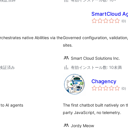
SmartCloud A
個
(0
)
の
評
価
hestrates native Abilities via the
Governed configuration, validatio
sites.
Smart Cloud Solutions Inc.
3で検証済み
有効インストール数: 10未満
Chagency
個
(0
)
の
評
価
 to AI agents
The first chatbot built natively on
party JavaScript, no telemetry.
Jordy Meow