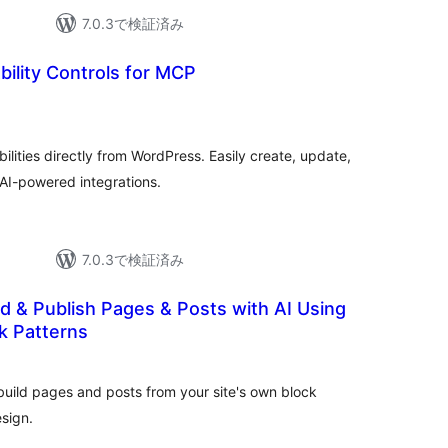
7.0.3で検証済み
ility Controls for MCP
ities directly from WordPress. Easily create, update,
r AI-powered integrations.
7.0.3で検証済み
ild & Publish Pages & Posts with AI Using
k Patterns
uild pages and posts from your site's own block
sign.