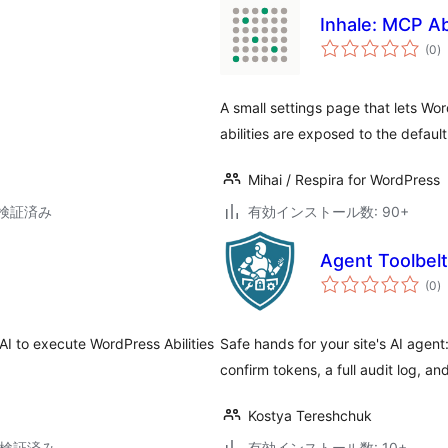
Inhale: MCP Abi
個
(0
)
の
評
価
A small settings page that lets Wo
abilities are exposed to the defaul
Mihai / Respira for WordPress
3で検証済み
有効インストール数: 90+
Agent Toolbelt
個
(0
)
の
評
価
I to execute WordPress Abilities
Safe hands for your site's AI agen
confirm tokens, a full audit log, an
Kostya Tereshchuk
6で検証済み
有効インストール数: 10+