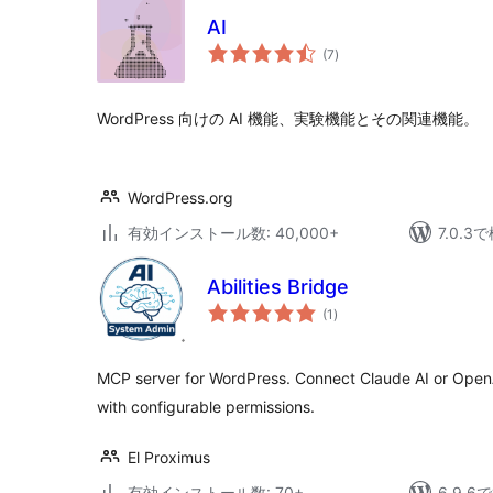
AI
個
(7
)
の
評
価
WordPress 向けの AI 機能、実験機能とその関連機能。
WordPress.org
有効インストール数: 40,000+
7.0.
Abilities Bridge
個
(1
)
の
評
価
MCP server for WordPress. Connect Claude AI or OpenA
with configurable permissions.
El Proximus
有効インストール数: 70+
6.9.