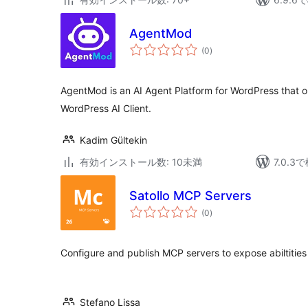
AgentMod
個
(0
)
の
評
価
AgentMod is an AI Agent Platform for WordPress that orc
WordPress AI Client.
Kadim Gültekin
有効インストール数: 10未満
7.0.
Satollo MCP Servers
個
(0
)
の
評
価
Configure and publish MCP servers to expose abiltities
Stefano Lissa