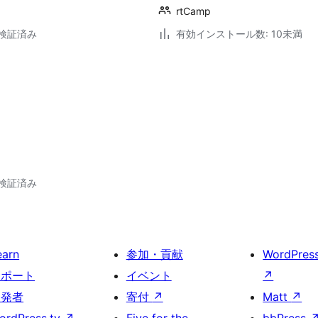
rtCamp
3で検証済み
有効インストール数: 10未満
3で検証済み
earn
参加・貢献
WordPres
サポート
イベント
↗
開発者
寄付
↗
Matt
↗