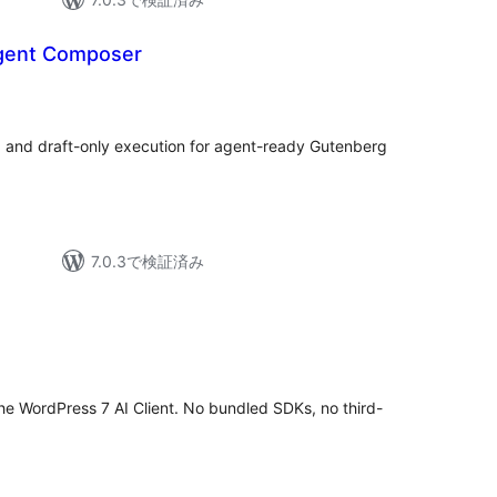
gent Composer
n, and draft-only execution for agent-ready Gutenberg
7.0.3で検証済み
 the WordPress 7 AI Client. No bundled SDKs, no third-