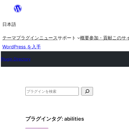
内
容
日本語
を
ス
テーマ
プラグイン
ニュース
サポート
概要
参加・貢献
このサ
キ
WordPress を入手
ッ
Plugin Directory
プ
検
索
プラグインタグ:
abilities