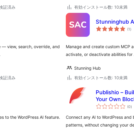
3で検証済み
有効インストール数: 10未満
Stunninghub Ab
個
(1
)
の
評
価
 — view, search, override, and
Manage and create custom MCP abil
.
activate, or deactivate abilities fo
Stunning Hub
3で検証済み
有効インストール数: 10未満
Publishio – Bu
Your Own Bloc
個
(0
)
の
評
価
ies to the WordPress AI feature.
Connect any AI to WordPress and b
patterns, without changing your de