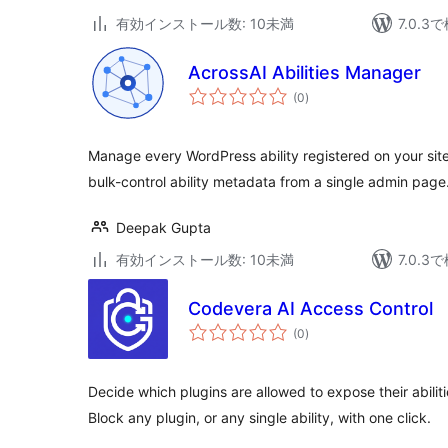
有効インストール数: 10未満
7.0.
AcrossAI Abilities Manager
個
(0
)
の
評
価
Manage every WordPress ability registered on your site
bulk-control ability metadata from a single admin page
Deepak Gupta
有効インストール数: 10未満
7.0.
Codevera AI Access Control
個
(0
)
の
評
価
Decide which plugins are allowed to expose their abilit
Block any plugin, or any single ability, with one click.