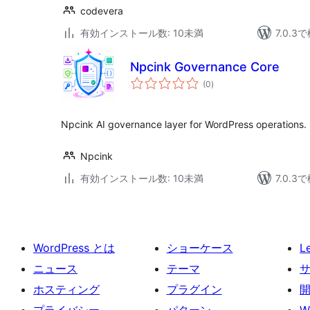
codevera
有効インストール数: 10未満
7.0.
Npcink Governance Core
個
(0
)
の
評
価
Npcink AI governance layer for WordPress operations.
Npcink
有効インストール数: 10未満
7.0.
WordPress とは
ショーケース
L
ニュース
テーマ
ホスティング
プラグイン