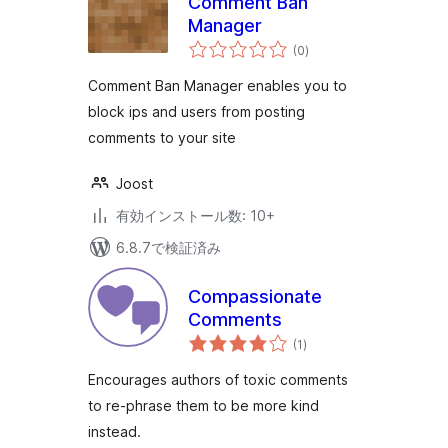
Comment Ban
Manager
個
(0
)
の
評
価
Comment Ban Manager enables you to
block ips and users from posting
comments to your site
Joost
有効インストール数: 10+
6.8.7で検証済み
Compassionate
Comments
個
(1
)
の
評
価
Encourages authors of toxic comments
to re-phrase them to be more kind
instead.