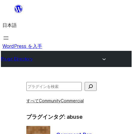
内
容
日本語
を
ス
キ
WordPress を入手
ッ
Plugin Directory
プ
検
索
すべて
Community
Commercial
プラグインタグ:
abuse