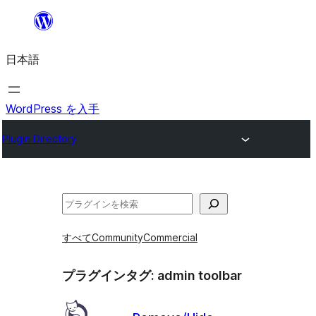
内
容
日本語
を
ス
キ
WordPress を入手
ッ
Plugin Directory
プ
検
索
すべて
Community
Commercial
プラグインタグ:
admin toolbar