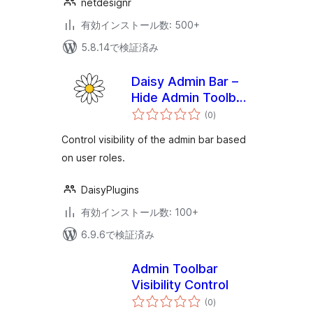
netdesignr
有効インストール数: 500+
5.8.14で検証済み
Daisy Admin Bar –
Hide Admin Toolbar
個
Based on User
(0
)
の
評
Roles, Disable
価
Control visibility of the admin bar based
Admin Bar from
on user roles.
Non-Admins
DaisyPlugins
有効インストール数: 100+
6.9.6で検証済み
Admin Toolbar
Visibility Control
個
(0
)
の