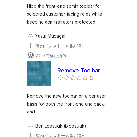
評
価
Hide the front-end admin toolbar for
selected customer-facing roles while
keeping administrators protected.
Yusuf Mudagal
有効インストール数: 10+
7.0.3で検証済み
Remove Toolbar
個
(0
)
の
評
価
Remove the new toolbar on a per user
basis for both the front-end and back-
end
Ben Lobaugh (blobaugh)
有効インストール数: 10+