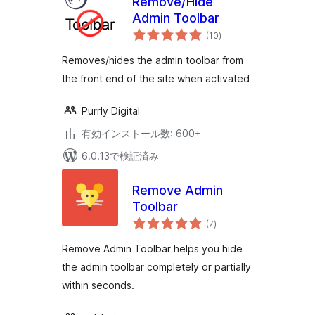
Remove/Hide
Admin Toolbar
個
(10
)
の
評
価
Removes/hides the admin toolbar from
the front end of the site when activated
Purrly Digital
有効インストール数: 600+
6.0.13で検証済み
Remove Admin
Toolbar
個
(7
)
の
評
価
Remove Admin Toolbar helps you hide
the admin toolbar completely or partially
within seconds.