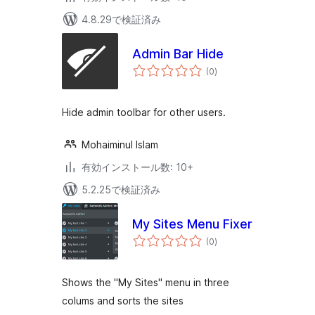
4.8.29で検証済み
Admin Bar Hide
個
(0
)
の
評
価
Hide admin toolbar for other users.
Mohaiminul Islam
有効インストール数: 10+
5.2.25で検証済み
My Sites Menu Fixer
個
(0
)
の
評
価
Shows the "My Sites" menu in three
colums and sorts the sites