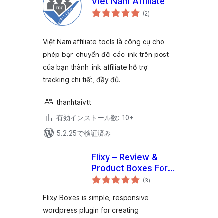
Viet Nam Affiliate
個
(2
)
の
評
価
Việt Nam affiliate tools là công cụ cho
phép bạn chuyển đổi các link trên post
của bạn thành link affiliate hỗ trợ
tracking chi tiết, đầy đủ.
thanhtaivtt
有効インストール数: 10+
5.2.25で検証済み
Flixy – Review &
Product Boxes For
個
Affiliate Pages
(3
)
の
評
価
Flixy Boxes is simple, responsive
wordpress plugin for creating