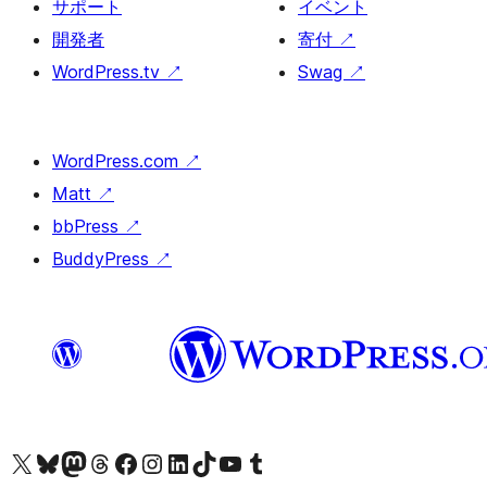
サポート
イベント
開発者
寄付
↗
WordPress.tv
↗
Swag
↗
WordPress.com
↗
Matt
↗
bbPress
↗
BuddyPress
↗
X (旧 Twitter) アカウントへ
Bluesky アカウントへ
Mastodon アカウントへ
Threads アカウントへ
Facebook ページへ
Instagram アカウントへ
LinkedIn アカウントへ
TikTok アカウントへ
YouTube チャンネルへ
Tumblr アカウントへ