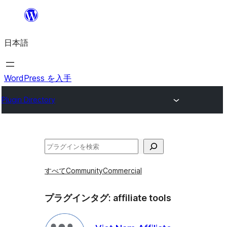
内
容
日本語
を
ス
キ
WordPress を入手
ッ
Plugin Directory
プ
検
索
すべて
Community
Commercial
プラグインタグ:
affiliate tools