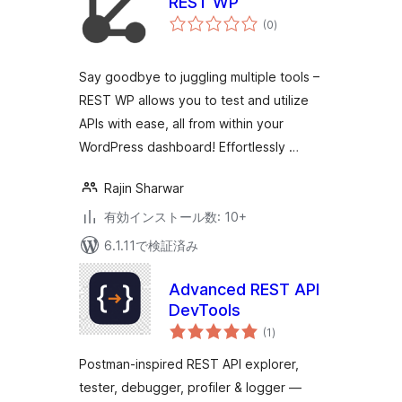
REST WP
個
(0
)
の
評
価
Say goodbye to juggling multiple tools –
REST WP allows you to test and utilize
APIs with ease, all from within your
WordPress dashboard! Effortlessly …
Rajin Sharwar
有効インストール数: 10+
6.1.11で検証済み
Advanced REST API
DevTools
個
(1
)
の
評
価
Postman-inspired REST API explorer,
tester, debugger, profiler & logger —