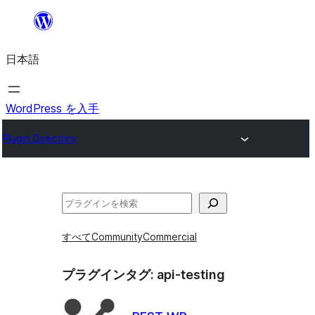
内
容
日本語
を
ス
キ
WordPress を入手
ッ
Plugin Directory
プ
検
索
すべて
Community
Commercial
プラグインタグ:
api-testing